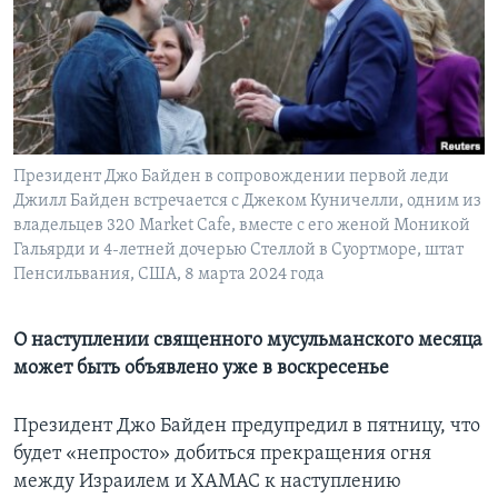
Learning English
СОЦИАЛЬНЫЕ СЕТИ
Президент Джо Байден в сопровождении первой леди
Джилл Байден встречается с Джеком Куничелли, одним из
Языки
владельцев 320 Market Cafe, вместе с его женой Моникой
Гальярди и 4-летней дочерью Стеллой в Суортморе, штат
Пенсильвания, США, 8 марта 2024 года
О наступлении священного мусульманского месяца
может быть объявлено уже в воскресенье
Президент Джо Байден предупредил в пятницу, что
будет «непросто» добиться прекращения огня
между Израилем и ХАМАС к наступлению