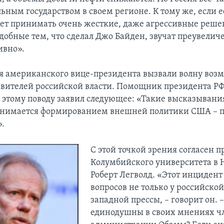
ьным государством в своем регионе. К тому же, если е
жет принимать очень жесткие, даже агрессивные реше
одобные тем, что сделал Джо Байден, звучат преувелич
ивно».
 американского вице-президента вызвали волну во
авителей российской власти. Помощник президента РФ
 этому поводу заявил следующее: «Такие высказыван
занимается формированием внешней политики США – 
».
С этой точкой зрения согласен п
Колумбийского университета в
Роберт Легволд. «Этот инцидент
вопросов не только у российской,
западной прессы, – говорит он. 
единодушны в своих мнениях ч