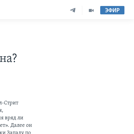
ЭФИР
на?
л-Стрит
я,
я вряд ли
ет». Далее он
ки Западу по