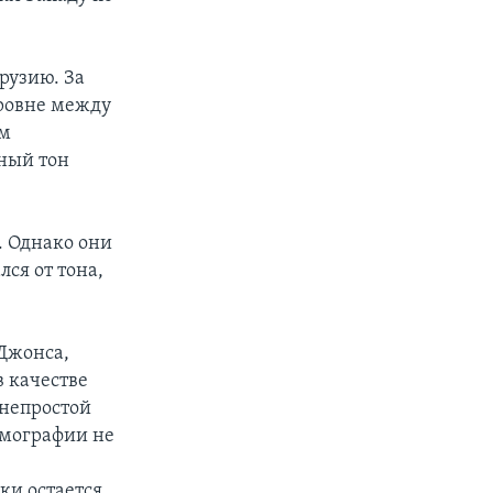
рузию. За
уровне между
ем
ный тон
. Однако они
ся от тона,
Джонса,
в качестве
 непростой
емографии не
ки остается