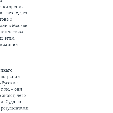
и
чки зрения
 – это то, что
тоне о
шали в Москве
матическим
ть этим
о крайней
Чикаго
нистрации
«Русские
т он, – они
 знают, чего
и. Судя по
 результатами