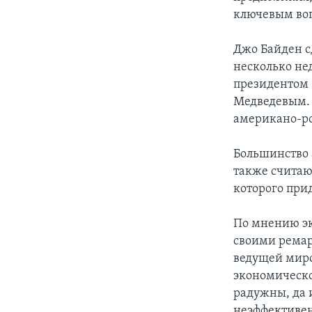
ключевым воп
Джо Байден сд
несколько не
президентом
Медведевым. 
американо-р
Большинство 
также считаю
которого при
По мнению эк
своими ремар
ведущей миро
экономическо
радужны, да 
неэффективен