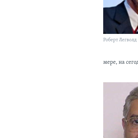
Роберт Легволд
мере, на сег