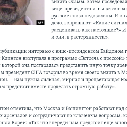
визита Обамы. Затем последовал
вице-президента и эти высказыв
русские снова недовольны. И он
дело, вопрошают: «Какие сигна
расценивать как настоящие?» И 
и они, в растерянности».
 публикации интервью с вице-президентом Байденом г
Клинтон выступала в программе «Встреча с прессой» 
я которой она постаралась представить иную точку зре
ем президент США говорил во время своего визита в Мо
тон. – Нам нужна сильная, мирная и процветающая Ро
м предстоит вместе проделать огромную работу».
тон отметила, что Москва и Вашингтон работают над
х арсеналов и сотрудничают по ключевым вопросам, 
рной Кореи: «Так что впереди нам предстоит еще мног