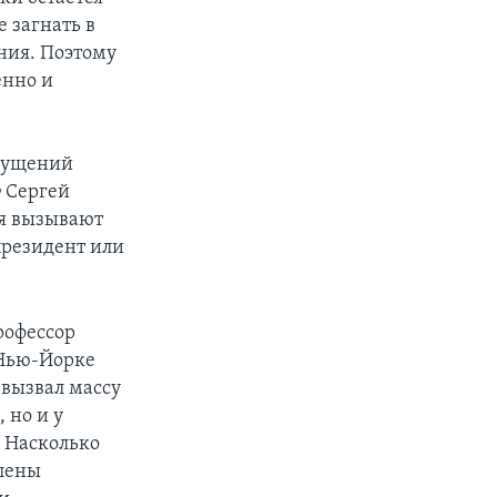
е загнать в
ния. Поэтому
енно и
змущений
 Сергей
ия вызывают
президент или
рофессор
 Нью-Йорке
 вызвал массу
 но и у
– Насколько
лены