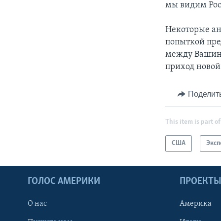
мы видим Рос
Некоторые ан
попыткой пре
между Вашинг
приход новой
Поделит
This item is part of
США
Эксп
ГОЛОС АМЕРИКИ
ПРОЕКТ
О нас
Америка