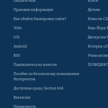
Пишите нам
Итоги
Правовая информация
Детали
Как обойти блокировку сайта?
Новости СШ
VOA+
Нью-Йорк 
iOS
Дискуссия 
Android
История «Г
RSS
Учим англ
Learning English
Подпишитесь на новости
ПОЗИЦИЯ 
Пособие по безопасному пользованию
СОЦИАЛЬНЫЕ СЕТИ
Интернетом
Доступная среда: Section 508
Вакансии
Приватность