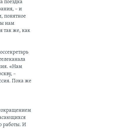
а поездка
ания, – и
и, понятное
лы нам
я так же, как
оссекретарь
телеканала
ния. «Нам
скву, –
ссия. Пока же
 сокращением
касающихся
о работы. И