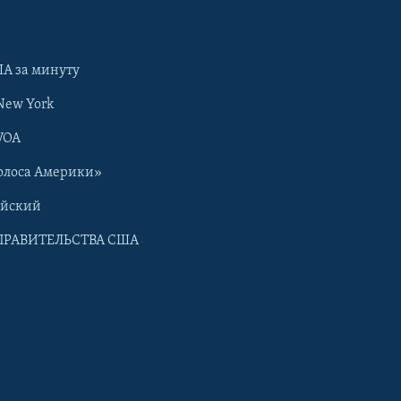
А за минуту
New York
VOA
олоса Америки»
ийский
ПРАВИТЕЛЬСТВА США