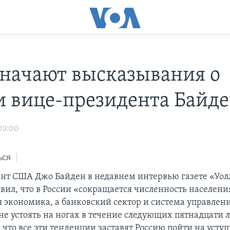
значают высказывания о
и вице-президента Байде
 03:00
ься
нт США Джо Байден в недавнем интервью газете «Уол
вил, что в России «сокращается численность населени
я экономика, а банковский сектор и система управлени
не устоять на ногах в течение следующих пятнадцати л
что все эти тенденции заставят Россию пойти на уступ