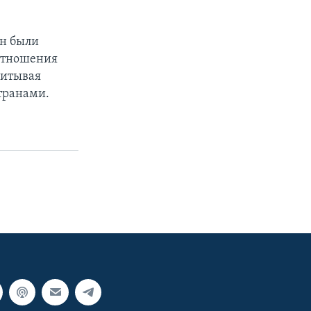
он были
 отношения
читывая
транами.