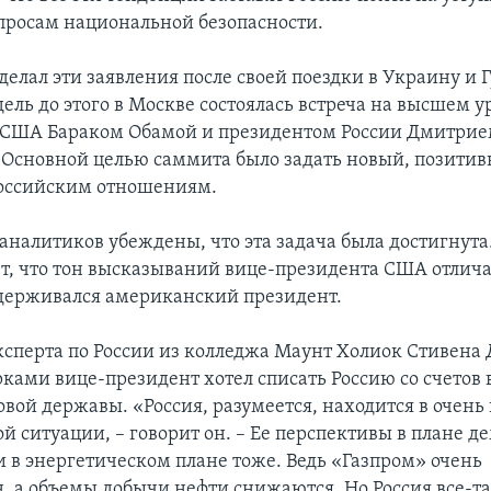
росам национальной безопасности.
елал эти заявления после своей поездки в Украину и Г
дель до этого в Москве состоялась встреча на высшем 
 США Бараком Обамой и президентом России Дмитри
Основной целью саммита было задать новый, позитив
оссийским отношениям.
аналитиков убеждены, что эта задача была достигнута
т, что тон высказываний вице-президента США отличал
держивался американский президент.
сперта по России из колледжа Маунт Холиок Стивена 
ками вице-президент хотел списать Россию со счетов 
вой державы. «Россия, разумеется, находится в очень
й ситуации, – говорит он. – Ее перспективы в плане д
и в энергетическом плане тоже. Ведь «Газпром» очень
, а объемы добычи нефти снижаются. Но Россия все-та