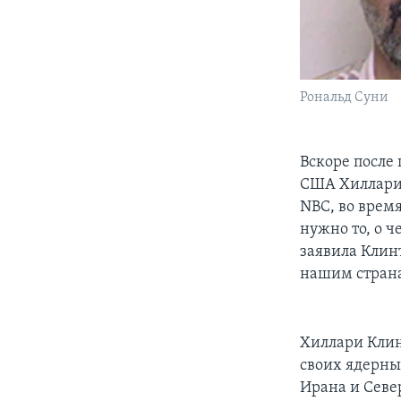
Рональд Суни
Вскоре после
США Хиллари 
NBC, во врем
нужно то, о ч
заявила Клин
нашим страна
Хиллари Клин
своих ядерны
Ирана и Севе