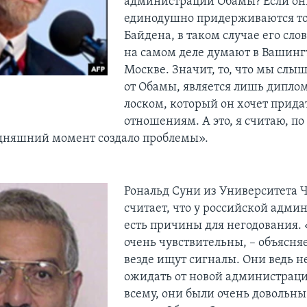
администрации Обамы? Если он
единодушно придерживаются то
Байдена, в таком случае его слова
на самом деле думают в Вашинг
Москве. Значит, то, что мы слы
от Обамы, является лишь дипло
лоском, который он хочет прида
отношениям. А это, я считаю, п
одняшний момент создало проблемы».
Рональд Суни из Университета 
считает, что у российской адми
есть причины для негодования. 
очень чувствительны, – объясняе
везде ищут сигналы. Они ведь не
ожидать от новой администраци
всему, они были очень довольны