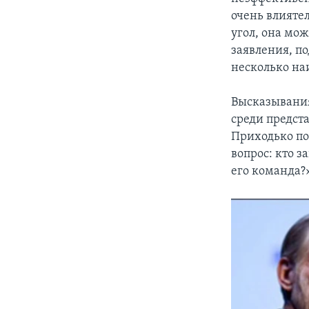
очень влиятел
угол, она мо
заявления, п
несколько на
Высказывания
среди предст
Приходько по
вопрос: кто 
его команда?