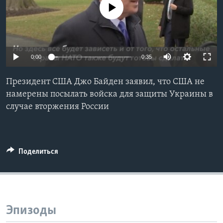
No media source currently available
Learning English
СОЦИАЛЬНЫЕ СЕТИ
0:00
0:35
Президент США Джо Байден заявил, что США не
Языки
намерены посылать войска для защиты Украины в
случае вторжения России
Поделиться
Эпизоды