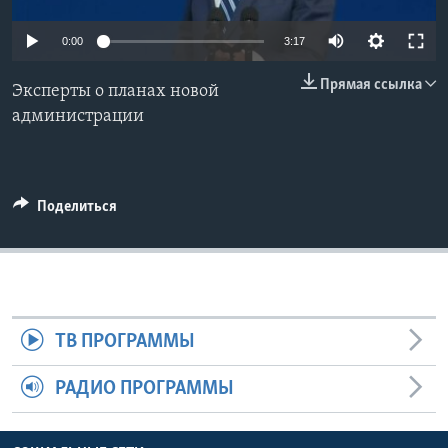
Learning English
0:00
3:17
Прямая ссылка
СОЦИАЛЬНЫЕ СЕТИ
Эксперты о планах новой
администрации
Языки
Поделиться
ТВ ПРОГРАММЫ
РАДИО ПРОГРАММЫ