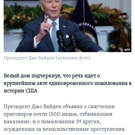
Learning English
СОЦИАЛЬНЫЕ СЕТИ
Языки
Президент Джо Байден (архивное фото)
Белый дом подчеркнул, что речь идет о
крупнейшем акте единовременного помилования в
истории США
Президент Джо Байден объявил о смягчении
приговоров почти 1500 лицам, отбывающим
наказание, и о помиловании 39 других,
осужденных за ненасильственные преступления.