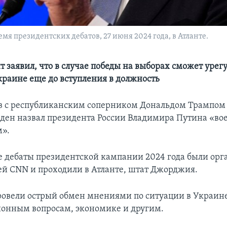
мя президентских дебатов, 27 июня 2024 года, в Атланте.
т заявил, что в случае победы на выборах сможет урег
краине еще до вступления в должность
ов с республиканским соперником Дональдом Трампом
ен назвал президента России Владимира Путина «в
м».
 дебаты президентской кампании 2024 года были ор
й CNN и проходили в Атланте, штат Джорджия.
овели острый обмен мнениями по ситуации в Украине
ионным вопросам, экономике и другим.