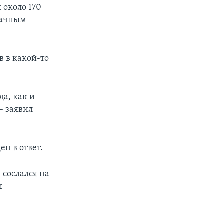
 около 170
дачным
 в какой-то
да, как и
– заявил
ен в ответ.
сослался на
и