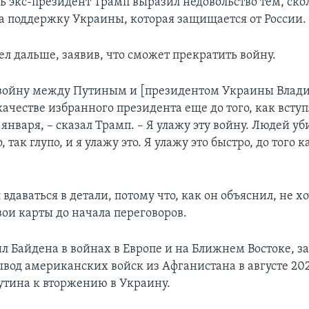
дь экс-президент Трамп выразил недовольство тем, ско
а поддержку Украины, которая защищается от России.
ел дальше, заявив, что сможет прекратить войну.
 войну между Путиным и [президентом Украины Влад
ачестве избранного президента еще до того, как всту
января, – сказал Трамп. – Я улажу эту войну. Людей уб
 так глупо, и я улажу это. Я улажу это быстро, до того к
 вдаваться в детали, потому что, как он объяснил, не х
вои карты до начала переговоров.
л Байдена в войнах в Европе и на Ближнем Востоке, за
вод американских войск из Афганистана в августе 202
утина к вторжению в Украину.