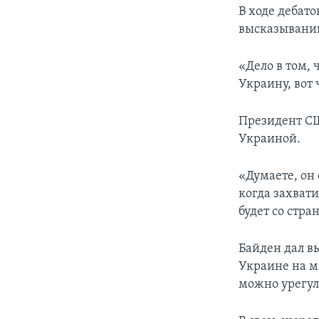
В ходе дебат
высказываний
«Дело в том, 
Украину, вот 
Президент СШ
Украиной.
«Думаете, он 
когда захвати
будет со стр
Байден дал в
Украине на ми
можно урегул