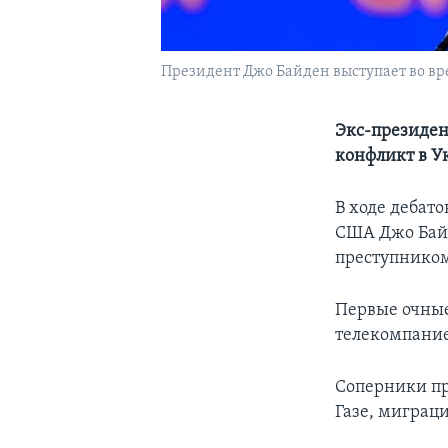
Президент Джо Байден выступает во вре
Экс-президен
конфликт в У
В ходе дебат
США Джо Байд
преступнико
Первые очные
телекомпание
Соперники пр
Газе, миграц