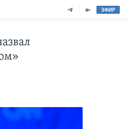
ЭФИР
назвал
ком»