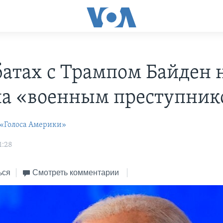
батах с Трампом Байден 
а «военным преступни
 «Голоса Америки»
1:28
ься
Смотреть комментарии