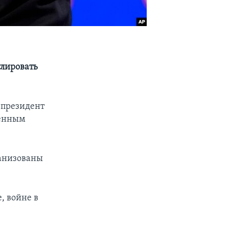
улировать
 президент
оенным
ганизованы
, войне в