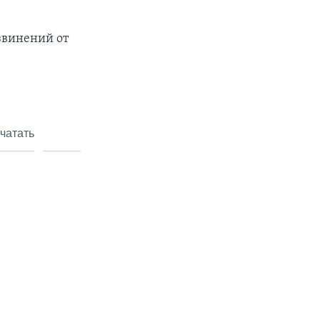
звинений от
чатать