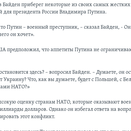
ов Байден приберег некоторые из своих самых жестких
 для президента России Владимира Путина.
что Путин – военный преступник, – сказал Байден, - Он
чего он хочет».
А предположил, что аппетиты Путина не ограничива
остановится здесь? – вопросил Байден. – Думаете, он о
т Украину? Что, как вы думаете, будет с Польшей, с Бе
анами НАТО?»
ысокую оценку странам НАТО, которые оказывают во
ллиарды долларов. Однако он избегал ответа на вопрос
ировать этот конфликт.