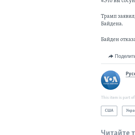
«Это вы сосун
Трамп заявил
Байдена.
Байден отказ
Поделит
Рус
This item is part of
США
Укра
Читайте 