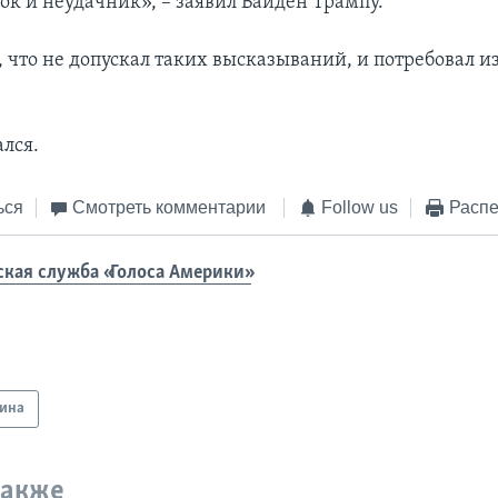
ок и неудачник», – заявил Байден Трампу.
, что не допускал таких высказываний, и потребовал и
ался.
ься
Смотреть комментарии
Follow us
Распе
ская служба «Голоса Америки»
ина
также