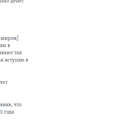
лько денег
имиром]
плю в
ивают так
ак вступлю в
очет
явив, что
1 года