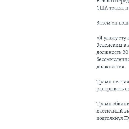
В свою очере
США тратят н
Затем он пош
«Я улажу эту
Зеленским в к
должность 20 
бессмысленно,
должность».
Трамп не стал
раскрывать с
Трамп обвини
хаотичный вы
подтолкнул П