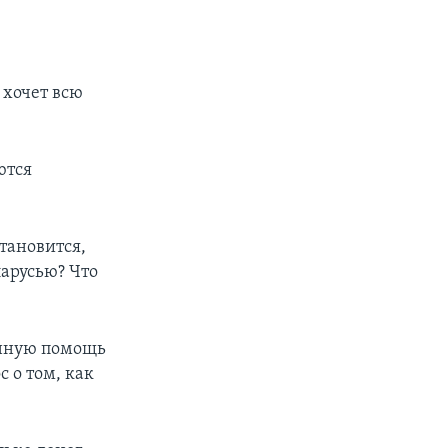
 хочет всю
ются
становится,
ларусью? Что
енную помощь
 о том, как