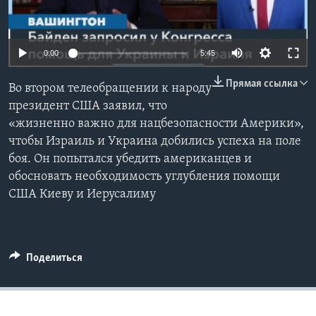
Learning English
0:00
5:45
СОЦИАЛЬНЫЕ СЕТИ
Прямая ссылка
Во втором телеобращении к народу
президент США заявил, что
«жизненно важно для нацбезопасности Америки»,
Языки
чтобы Израиль и Украина добились успеха на поле
боя. Он попытался убедить американцев и
обосновать необходимость углубления помощи
США Киеву и Иерусалиму
Поделиться