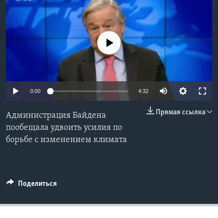
Learning English
No media source currently available
СОЦИАЛЬНЫЕ СЕТИ
Языки
0:00
4:32
Прямая ссылка
Администрация Байдена
пообещала удвоить усилия по
борьбе с изменением климата
Поделиться