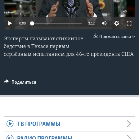
Learning English
0:00
3:12
СОЦИАЛЬНЫЕ СЕТИ
Прямая ссылка
Эксперты называют стихийное
бедствие в Техасе первым
серьёзным испытанием для 46-го президента США
Языки
Поделиться
ТВ ПРОГРАММЫ