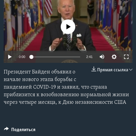
Learning English
No media source currently available
СОЦИАЛЬНЫЕ СЕТИ
Языки
0:00
2:41
Прямая ссылка
Президент Байден объявил о
начале нового этапа борьбы с
пандемией COVID-19 и заявил, что страна
приблизится к возобновлению нормальной жизни
через четыре месяца, к Дню независимости США
Поделиться