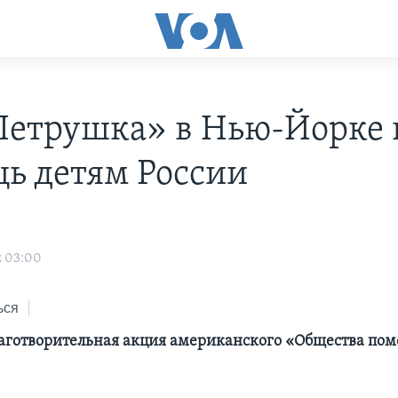
Петрушка» в Нью-Йорке 
ь детям России
н
2 03:00
ься
аготворительная акция американского «Общества по