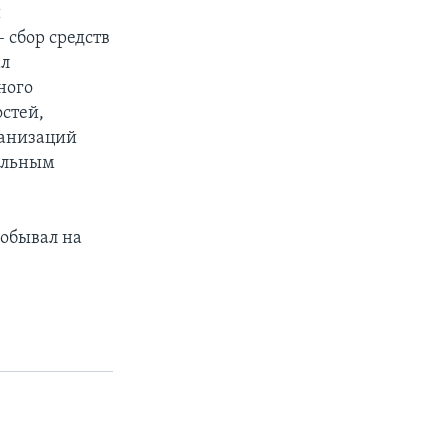
й
 сбор средств
ал
ного
остей,
ганизаций
тельным
обывал на