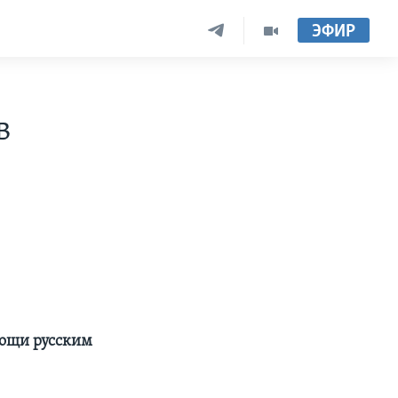
ЭФИР
в
мощи русским