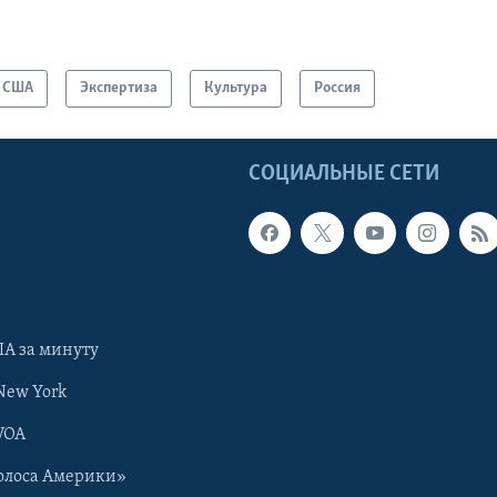
США
Экспертиза
Культура
Россия
Ы
СОЦИАЛЬНЫЕ СЕТИ
А за минуту
New York
VOA
олоса Америки»