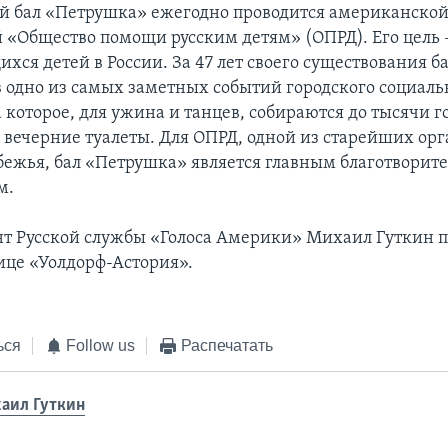
 бал «Петрушка» ежегодно проводится американско
 «Общество помощи русским детям» (ОПРД). Его цель –
ся детей в России. За 47 лет своего существования б
в одно из самых заметных событий городского социаль
 которое, для ужина и танцев, собираются до тысячи г
 вечерние туалеты. Для ОПРД, одной из старейших ор
убежья, бал «Петрушка» является главным благотвори
м.
т Русской службы «Голоса Америки» Михаил Гуткин п
нице «Уолдорф-Астория».
ься
Follow us
Распечатать
аил Гуткин