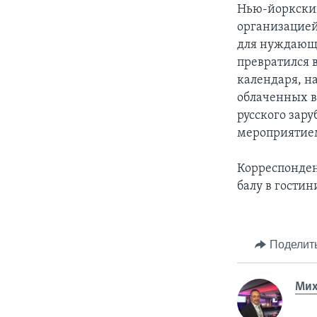
Нью-йоркский
организацией
для нуждающих
превратился 
календаря, на
облаченных в
русского зар
мероприятие
Корреспонден
балу в гости
Поделит
Мих