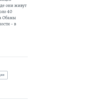
где они живут
оло 40
та Обамы
ости – в
ции