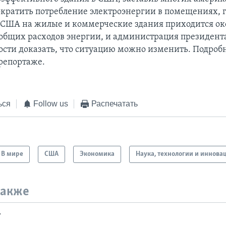
ократить потребление электроэнергии в помещениях, 
В США на жилые и коммерческие здания приходится ок
 общих расходов энергии, и администрация президен
сти доказать, что ситуацию можно изменить. Подробн
репортаже.
ься
Follow us
Распечатать
В мире
США
Экономика
Наука, технологии и иннова
также
т