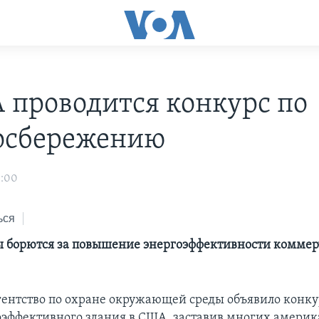
 проводится конкурс по
осбережению
3:00
ься
ы борются за повышение энергоэффективности комме
Агентство по охране окружающей среды объявило конку
оэффективного здания в США, заставив многих амери