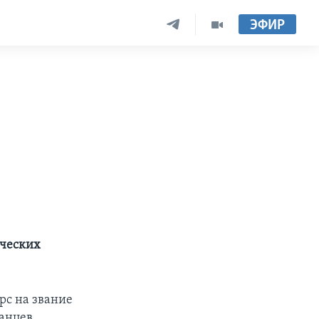
ЭФИР
рческих
рс на звание
канцев