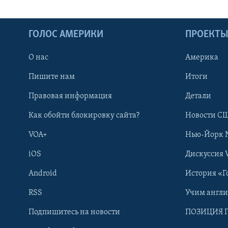
ГОЛОС АМЕРИКИ
ПРОЕКТ
О нас
Америка
Пишите нам
Итоги
Правовая информация
Детали
Как обойти блокировку сайта?
Новости СШ
VOA+
Нью-Йорк 
iOS
Дискуссия 
Android
История «Г
RSS
Учим англ
Learning English
Подпишитесь на новости
ПОЗИЦИЯ 