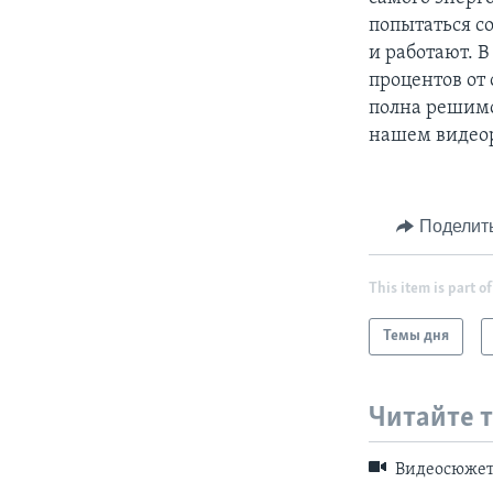
попытаться с
и работают. 
процентов от
полна решимо
нашем видео
Поделит
This item is part of
Темы дня
Читайте 
Видеосюже