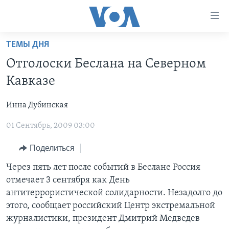
Линки
доступности
Перейти
ТЕМЫ ДНЯ
на
ГЛАВНОЕ
Отголоски Беслана на Северном
основной
ПРОГРАММЫ
контент
Кавказе
ПРОЕКТЫ
Перейти
АМЕРИКА
к
Инна Дубинская
ЭКСПЕРТИЗА
НОВОСТИ ЗА МИНУТУ
УЧИМ АНГЛИЙСКИЙ
основной
01 Сентябрь, 2009 03:00
ИНТЕРВЬЮ
ИТОГИ
НАША АМЕРИКАНСКАЯ ИСТОРИЯ
навигации
Перейти
ФАКТЫ ПРОТИВ ФЕЙКОВ
ПОЧЕМУ ЭТО ВАЖНО?
А КАК В АМЕРИКЕ?
Поделиться
в
ЗА СВОБОДУ ПРЕССЫ
ДИСКУССИЯ VOA
АРТЕФАКТЫ
Через пять лет после событий в Беслане Россия
поиск
отмечает 3 сентября как День
УЧИМ АНГЛИЙСКИЙ
ДЕТАЛИ
АМЕРИКАНСКИЕ ГОРОДКИ
антитеррористической солидарности. Незадолго до
ВИДЕО
НЬЮ-ЙОРК NEW YORK
ТЕСТЫ
этого, сообщает российский Центр экстремальной
журналистики, президент Дмитрий Медведев
ПОДПИСКА НА НОВОСТИ
АМЕРИКА. БОЛЬШОЕ ПУТЕШЕСТВИЕ