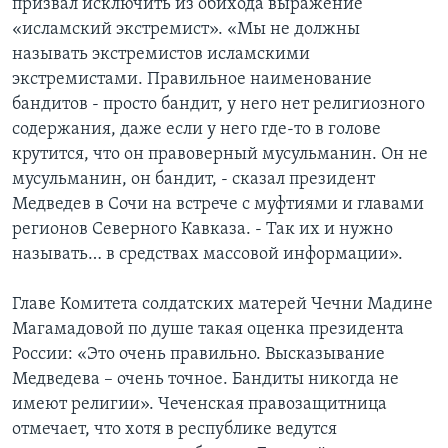
призвал исключить из обихода выражение
«исламский экстремист». «Мы не должны
Learning English
называть экстремистов исламскими
экстремистами. Правильное наименование
СОЦИАЛЬНЫЕ СЕТИ
бандитов - просто бандит, у него нет религиозного
содержания, даже если у него где-то в голове
крутится, что он правоверный мусульманин. Он не
мусульманин, он бандит, - сказал президент
Языки
Медведев в Сочи на встрече с муфтиями и главами
регионов Северного Кавказа. - Так их и нужно
называть… в средствах массовой информации».
Главе Комитета солдатских матерей Чечни Мадине
Магамадовой по душе такая оценка президента
России: «Это очень правильно. Высказывание
Медведева – очень точное. Бандиты никогда не
имеют религии». Чеченская правозащитница
отмечает, что хотя в республике ведутся