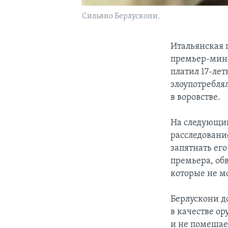
Сильвио Берлускони.
Итальянская 
премьер-мини
платил 17-ле
злоупотребля
в воровстве.
На следующий
расследовани
запятнать его
премьера, об
которые не м
Берлускони д
в качестве о
и не помешае