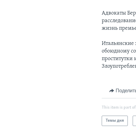
Адвокаты Бер
расследовани
жизнь премь
Итальянские 
обоюдному сог
проститутки м
Злоупотребле
Поделит
This item is part of
Темы дня