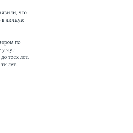
явили, что
о в личную
нером по
 услуг
до трех лет.
ти лет.