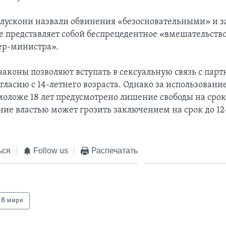
лускони назвали обвинения «безосновательными» и за
е представляет собой беспрецедентное «вмешательств
ер-министра».
законы позволяют вступать в сексуальную связь с парт
ласию с 14-летнего возраста. Однако за использование
оложе 18 лет предусмотрено лишение свободы на срок 
ние властью может грозить заключением на срок до 12-
ься
Follow us
Распечатать
В мире