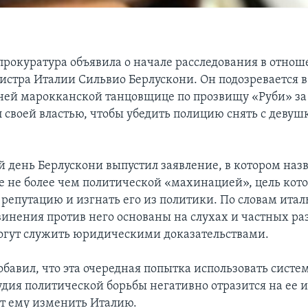
прокуратура объявила о начале расследования в отно
стра Италии Сильвио Берлускони. Он подозревается в 
тней марокканской танцовщице по прозвищу «Руби» за 
л своей властью, чтобы убедить полицию снять с деву
 день Берлускони выпустил заявление, в котором назв
е не более чем политической «махинацией», цель кото
 репутацию и изгнать его из политики. По словам ита
винения против него основаны на слухах и частных ра
огут служить юридическими доказательствами.
обавил, что эта очередная попытка использовать систе
рудия политической борьбы негативно отразится на ее
т ему изменить Италию.