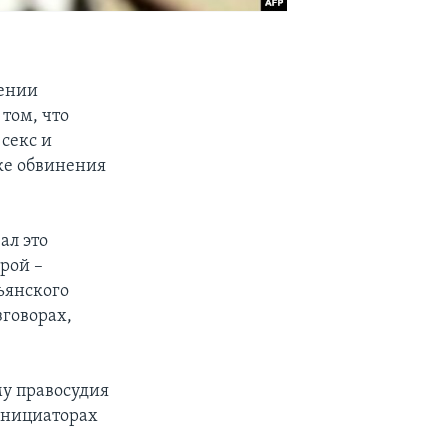
шении
том, что
секс и
шке обвинения
ал это
рой –
льянского
зговорах,
му правосудия
 инициаторах