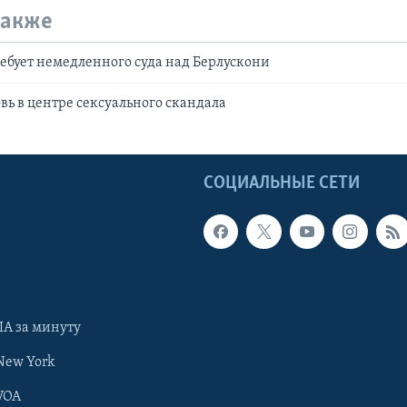
также
ебует немедленного суда над Берлускони
вь в центре сексуального скандала
Ы
СОЦИАЛЬНЫЕ СЕТИ
А за минуту
New York
VOA