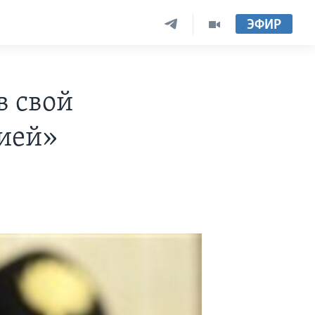
ЭФИР
в свой
ией»