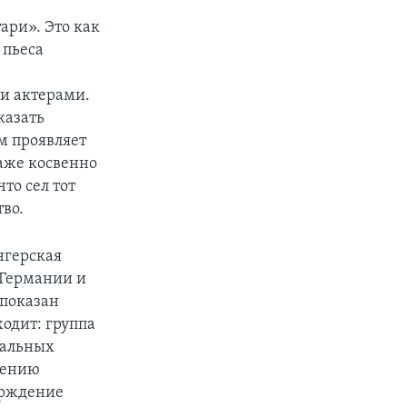
ари». Это как
 пьеса
ми актерами.
казать
ьм проявляет
аже косвенно
то сел тот
тво.
нгерская
 Германии и
 показан
ходит: группа
еальных
нению
ерждение