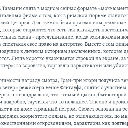
в Тавиани снята в модном сейчас формате «мокьюмент
нтальный фильм о том, как в римской тюрьме ставится
ий Цезарь». Для съемок были приглашены реальные
 которые стараются что есть сил выглядеть настоящи
ельная сцена – прослушивание, когда зэки должны до
спектакля свое право на актерство. Вместе с тем фил
нодушие к личным историям заключенных, которые д
тся. Лишь коротко указывается строкой на экране, за ч
ктер»: за воровство, торговлю наркотиками или убийс
ачимости награду смотра, Гран-при жюри получила ве
о ветер» режиссера Бенсе Флигауфа, снятая с участием
рвого же кадра ясно, что с семьей цыган, быт которой
 подробно, случится что-то неладное. Так оно и проис
няет в их доме страшный погром. Сюжет основан на р
ддержка жюри этого фильма, не отличающегося, по м
дожественными откровениями, характерна как подтв