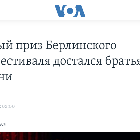
ый приз Берлинского
естиваля достался брать
ни
2 03:00
ься