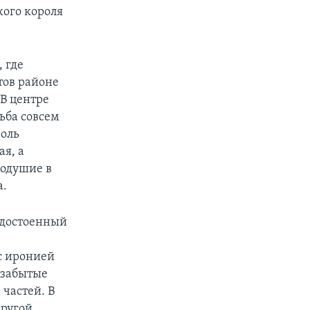
кого короля
 где
тов районе
В центре
ьба совсем
роль
я, а
тодушие в
а.
удостоенный
с иронией
узабытые
 частей. В
другой