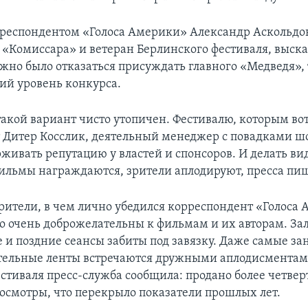
орреспондентом «Голоса Америки» Александр Аскольдо
 «Комиссара» и ветеран Берлинского фестиваля, выск
жно было отказаться присуждать главного «Медведя»,
ий уровень конкурса.
такой вариант чисто утопичен. Фестивалю, которым во
т Дитер Косслик, деятельный менеджер с повадками ш
ивать репутацию у властей и спонсоров. И делать вид,
ильмы награждаются, зрители аплодируют, пресса пиш
рители, в чем лично убедился корреспондент «Голоса 
о очень доброжелательны к фильмам и их авторам. За
 и поздние сеансы забиты под завязку. Даже самые за
тельные ленты встречаются дружными аплодисмента
естиваля пресс-служба сообщила: продано более четве
росмотры, что перекрыло показатели прошлых лет.