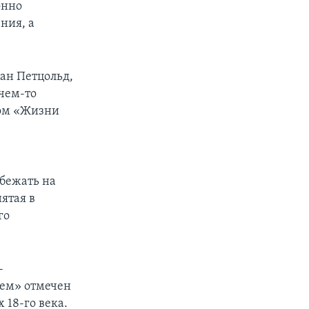
онно
ния, а
ан Петцольд,
чем-то
мом «Жизни
 бежать на
ятая в
го
-
дем» отмечен
 18-го века.