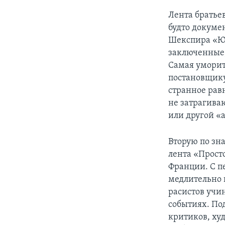
Лента братье
будто докуме
Шекспира «Юл
заключенные,
Самая уморит
постановщику 
странное рав
не затрагиваю
или другой «а
Вторую по зн
лента «Прост
Франции. С пе
медлительно и
расистов учи
событиях. По
критиков, ху