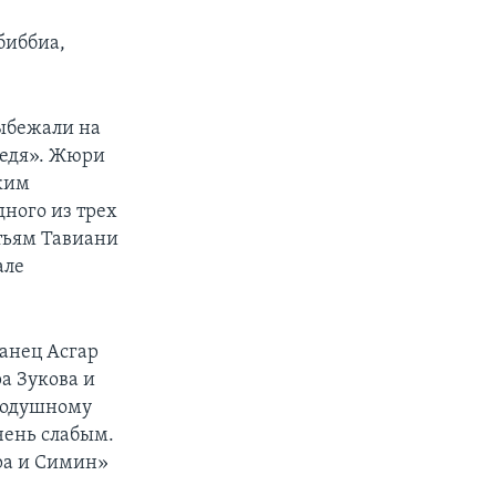
биббиа,
выбежали на
ведя». Жюри
ским
ного из трех
тьям Тавиани
але
ранец Асгар
а Зукова и
нодушному
чень слабым.
ера и Симин»