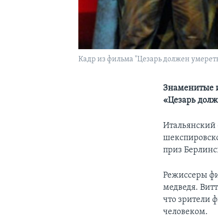
Кадр из фильма "Цезарь должен умереть
Знаменитые и
«Цезарь долж
Итальянский 
шекспировско
приз Берлинс
Режиссеры фи
медведя. Вит
что зрители 
человеком.