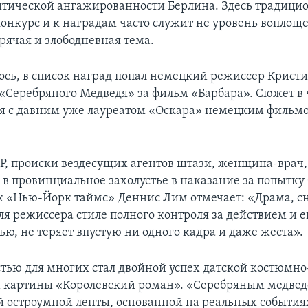
итической ангажированности Берлина. Здесь традици
конкурс и к наградам часто служит не уровень воплоще
рячая и злободневная тема.
ось, в список наград попал немецкий режиссер Кристи
«Серебряного Медведя» за фильм «Барбара». Сюжет в 
я с давним уже лауреатом «Оскара» немецким филь
ДР, происки вездесущих агентов штази, женщина-врач,
 в провинциальное захолустье в наказание за попытку
к «Нью-Йорк таймс» Деннис Лим отмечает: «Драма, сн
я режиссера стиле полного контроля за действием и е
ю, не теряет впустую ни одного кадра и даже жеста».
ью для многих стал двойной успех датской костюмно
 картины «Королевский роман». «Серебряным медве
й остроумной ленты, основанной на реальных событиях