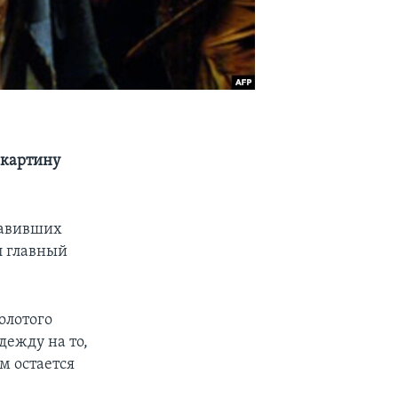
 картину
тавивших
л главный
олотого
ежду на то,
м остается