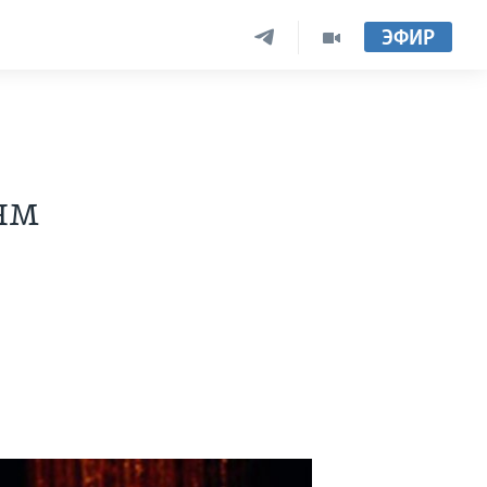
ЭФИР
ям