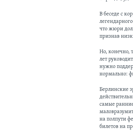
В беседе с к
легендарного
что жюри дол
признав низк
Но, конечно, 
лет руководи
нужно поддерж
нормально: ф
Берлинские з
действительн
самые ранние
маловразуми
на полпути ф
билетов на п