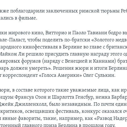
кже поблагодарили заключенных римской тюрьмы Ре
ались в фильме.
ки мирового кино, Витторио и Паоло Тавиани бодро 
але-Паласт, чтобы поделить по-братски «Золотого мед
ародного кинофестиваля в Берлине во главе с британ
айком Ли решило присудить главную награду этого од
ировых форумов (наряду с Венецией и Каннами) бра
зарь должен умереть». Решения жюри и итоги Берлин
 корреспондент «Голоса Америки» Олег Сулькин.
ри, в составе которого такие уважаемые лица, как и
нцузы Франсуа Озон и Шарлотта Генсбур, немка Барбар
Джейк Джилленхолл, было незавидным. По почти еди
ритиков, освещавших фестиваль, конкурс оказался о
и явные фавориты, такие, например, как «Развод Над
стоенный главного приза Берлина в прошлом году.