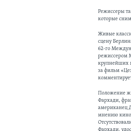
Режиссеры та
которые сним
Живые класси
сцену Берлин
62-го Междун
режиссером М
крупнейших м
за фильм «Це
комментирует
Положение жю
Фархади, фра
американец 
мнению кинок
Отсутствовал
Фархади, удо