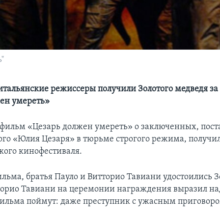
"
тальянские режиссеры получили Золотого медведя за
ен умереть»
фильм «Цезарь должен умереть» о заключенных, пос
го «Юлия Цезаря» в тюрьме строгого режима, получи
кого кинофестиваля.
льма, братья Пауло и Витторио Тавиани удостоились З
торио Тавиани на церемонии награждения выразил над
фильма поймут: даже преступник с ужасным приговоро