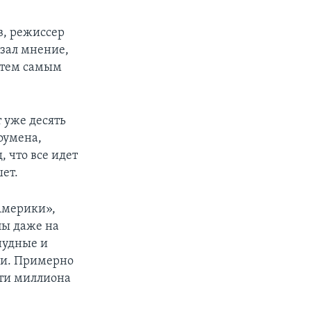
в, режиссер
азал мнение,
 тем самым
т уже десять
оумена,
 что все идет
ет.
Америки»,
лы даже на
нудные и
ми. Примерно
рти миллиона