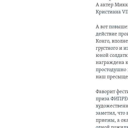
А актер Микк
Кристиана VI
А вот повыше
действие про
Конго, вполн
грустного и 
юной солдатк
награждена к
простодушно 
наш пресыщен
Фаворит фест
приза ФИПРЕС
художественн
заметил, что
приемы, а ока
одной пожила