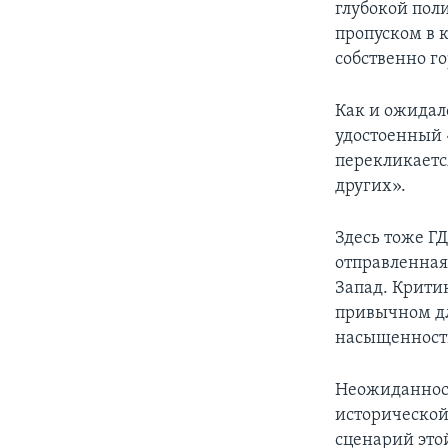
глубокой пол
пропуском в 
собственно го
Как и ожидал
удостоенный 
перекликаетс
других».
Здесь тоже Г
отправленная
Запад. Крити
привычном дл
насыщенность
Неожиданност
исторической
сценарий это