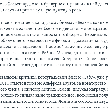
ель Фольсгаард, очень бравурно сыгравший в ней датс
I, получил приз за лучшую мужскую роль.
нное внимание к канадскому фильму «Ведьма войны»,
исходит в охваченном боевыми действиями сепаратис
е вписывается в политизированный формат Берлинале. 
изобилующего жестокостями фильма – драматичная суд
и армии сепаратистов. Премией за лучшую женскую 
онголезская актриса Рейчел Мванза, даже не сыгравша
прожившая отрезок жизни своей героини. Такое прос
ный век стоит дороже иного виртуозного лицедейств
ивальной критики, португальский фильм «Табу», уже 
СИ, отмечен призом Альфреда Бауэра за новаторство
ого языка. Режиссер Мигель Гомеш, получая награду, 
 вообще-то снимал кино традиционное, воскрешая пол
зался, видите ли, новатором. Лента эта состоит из двух
я женщина транжирит в казино последние деньги, в 