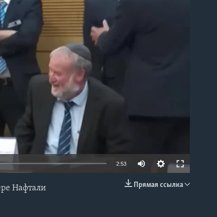
able
2:53
Прямая ссылка
ере Нафтали
EMBED