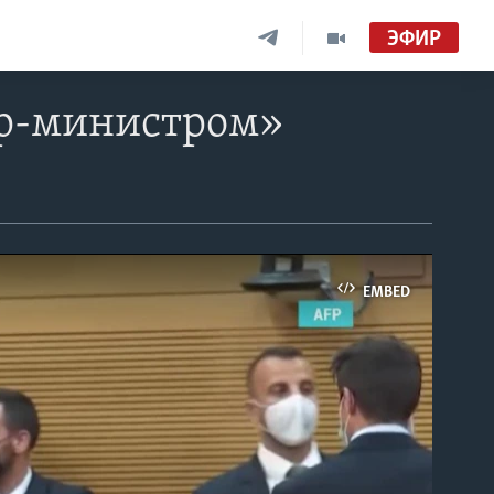
ЭФИР
ьер-министром»
EMBED