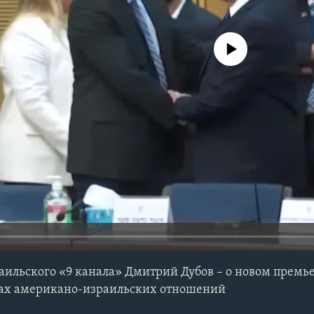
No media source currently avail
аильского «9 канала» Дмитрий Дубов – о новом премь
вах американо-израильских отношений