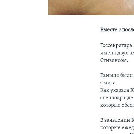
Вместе с пос
Госсекретарь
имена двух а
Стивенсом.
Раньше были 
Смита.
Как указала 
спецподразде
которые обес
В заявлении 
которые ежед