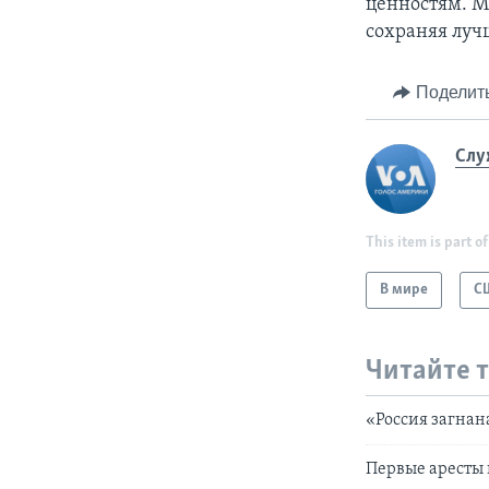
ценностям. М
сохраняя луч
Поделит
Слу
This item is part of
В мире
С
Читайте 
«Россия загнан
Первые аресты 