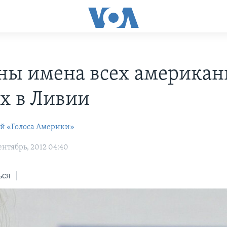
ны имена всех американ
х в Ливии
ей «Голоса Америки»
нтябрь, 2012 04:40
ься