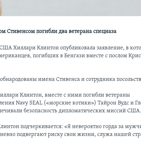
лом Стивенсом погибли два ветерана спецназа
 США Хиллари Клинтон опубликовала заявление, в кот
мериканцев, погибших в Бенгази вместе с послом Кри
обнародованы имена Стивенса и сотрудника посольст
Хиллари Клинтон, вместе с ними погибли ветераны
ления Navy SEAL («морские котики») Тайрон Вудс и Гл
печивали безопасность дипломатических миссий США
Клинтон подчеркивается: «Я невероятно горда за муж
невно подвергают риску свои жизни, служа нашей ст