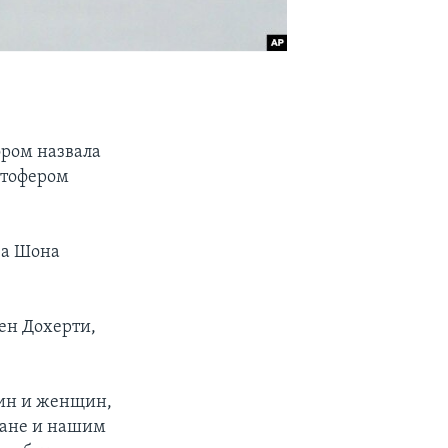
ором назвала
стофером
ва Шона
ен Дохерти,
.
чин и женщин,
ране и нашим