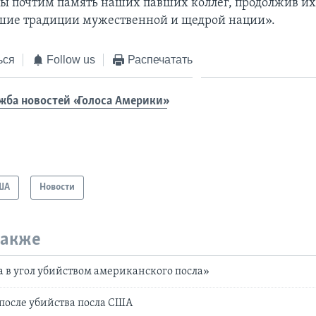
ы почтим память наших павших коллег, продолжив их
шие традиции мужественной и щедрой нации».
ься
Follow us
Распечатать
жба новостей «Голоса Америки»
ША
Новости
также
а в угол убийством американского посла»
после убийства посла США