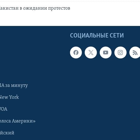
акистан в ожидании протестов
Ы
СОЦИАЛЬНЫЕ СЕТИ
А за минуту
New York
VOA
олоса Америки»
ийский