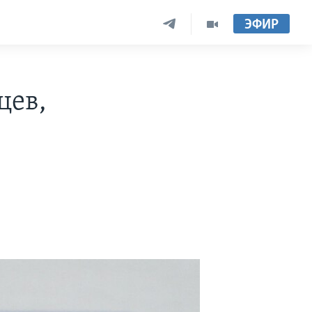
ЭФИР
цев,