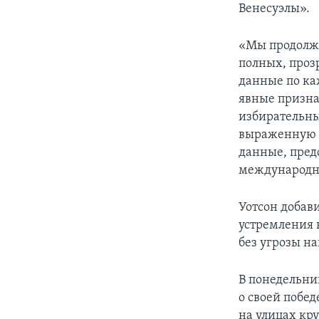
Венесуэлы».
«Мы продолжа
полных, проз
данные по ка
явные призна
избирательны
выраженную н
данные, пред
международны
Уотсон добав
устремления 
без угрозы н
В понедельни
о своей побе
на улицах кр