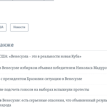
ША
Новости
также
ША: «Венесуэла – это в реальности новая Куба»
в Венесуэле избирком объявил победителем Николаса Мадуро
 с президентом Бразилии ситуацию в Венесуэле
сле подсчета голосов на выборах вспыхнули протесты
в Венесуэле: есть серьезные опасения, что объявленный резуль
народа