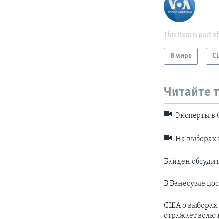
This item is part of
В мире
С
Читайте 
Эксперты в С
На выборах 
Байден обсудит
В Венесуэле по
США о выборах 
отражает волю 