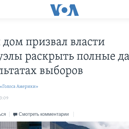
 дом призвал власти
уэлы раскрыть полные д
ультатах выборов
 «Голоса Америки»
3:09
ься
Смотреть комментарии