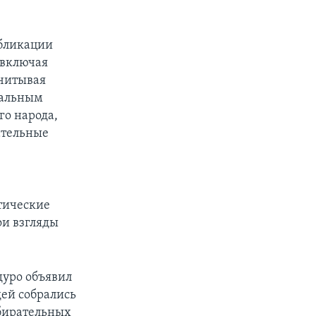
убликации
 включая
учитывая
нальным
го народа,
ательные
тические
ои взгляды
дуро объявил
дей собрались
збирательных