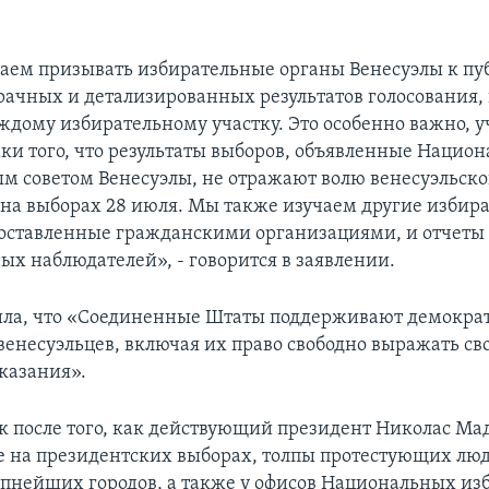
ем призывать избирательные органы Венесуэлы к п
рачных и детализированных результатов голосования,
ждому избирательному участку. Это особенно важно, 
ки того, что результаты выборов, объявленные Нацио
м советом Венесуэлы, не отражают волю венесуэльско
а выборах 28 июля. Мы также изучаем другие избир
оставленные гражданскими организациями, и отчеты
х наблюдателей», - говорится в заявлении.
ила, что «Соединенные Штаты поддерживают демокра
венесуэльцев, включая их право свободно выражать св
аказания».
к после того, как действующий президент Николас Ма
де на президентских выборах, толпы протестующих лю
упнейших городов, а также у офисов Национальных и