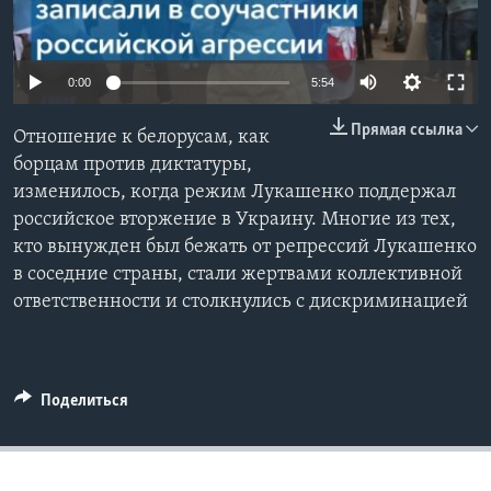
Learning English
0:00
5:54
СОЦИАЛЬНЫЕ СЕТИ
Прямая ссылка
Отношение к белорусам, как
борцам против диктатуры,
изменилось, когда режим Лукашенко поддержал
Языки
российское вторжение в Украину. Многие из тех,
кто вынужден был бежать от репрессий Лукашенко
в соседние страны, стали жертвами коллективной
ответственности и столкнулись с дискриминацией
Поделиться