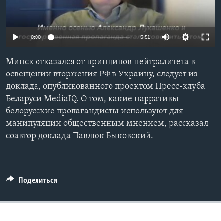
Learning English
0:00
5:51
СОЦИАЛЬНЫЕ СЕТИ
Минск отказался от принципов нейтралитета в
освещении вторжения РФ в Украину, следует из
доклада, опубликованного проектом Пресс-клуба
Языки
Беларуси MediaIQ. О том, какие нарративы
белорусские пропагандисты используют для
манипуляции общественным мнением, рассказал
соавтор доклада Павлюк Быковский.
Поделиться