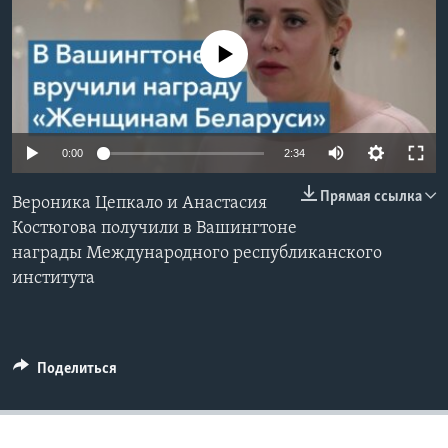
Learning English
No media source currently available
СОЦИАЛЬНЫЕ СЕТИ
0:00
2:34
Языки
Прямая ссылка
Вероника Цепкало и Анастасия
Костюгова получили в Вашингтоне
награды Международного республиканского
института
Поделиться