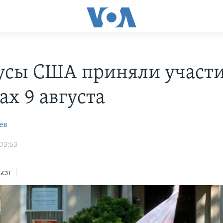
усы США приняли участи
ах 9 августа
ев
03:53
ься