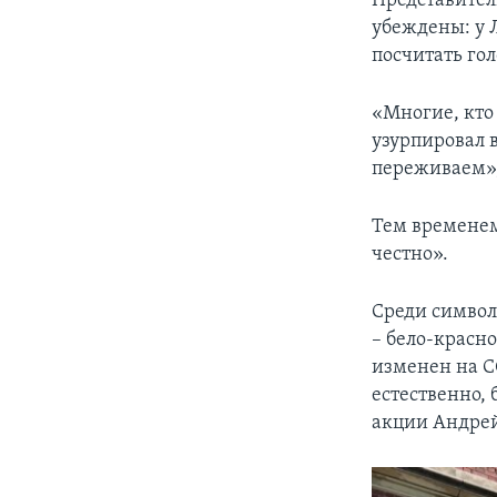
Представител
убеждены: у 
посчитать гол
«Многие, кто 
узурпировал 
переживаем»,
Тем временем
честно».
Среди символ
– бело-красн
изменен на С
естественно, 
акции Андрей