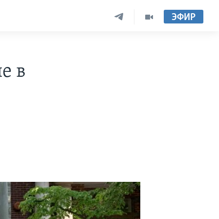
ЭФИР
е в