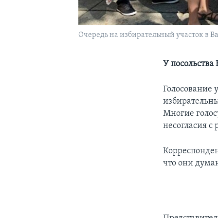
Очередь на избирательный участок в 
У посольства
Голосование 
избирательны
Многие голос
несогласия с
Корреспонден
что они дума