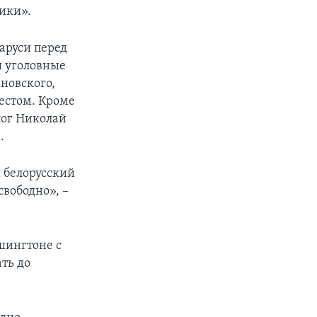
ики».
ларуси перед
ы уголовные
новского,
рестом. Кроме
лог Николай
.
ы белорусский
свободно», –
шингтоне с
ть до