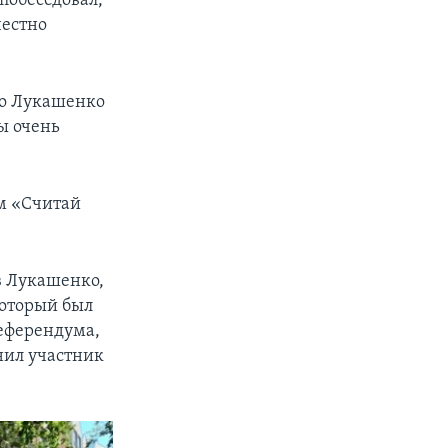
побеседовал,
честно
что Лукашенко
ы очень
ем «Считай
в Лукашенко,
который был
референдума,
снил участник