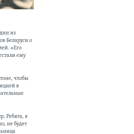
один из
ов Беларуси о
лей. «Его
естали ему
гтоне, чтобы
лицией в
рательные
р. Ребята, я
о, не будет
льница