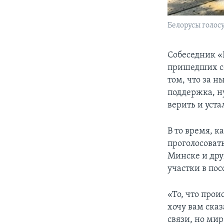
Белорусы голос
Собеседник «
пришедших се
том, что за 
поддержка, ну
верить и уста
В то время, к
проголосоват
Минске и дру
участки в по
«То, что прои
хочу вам сказ
связи, но ми