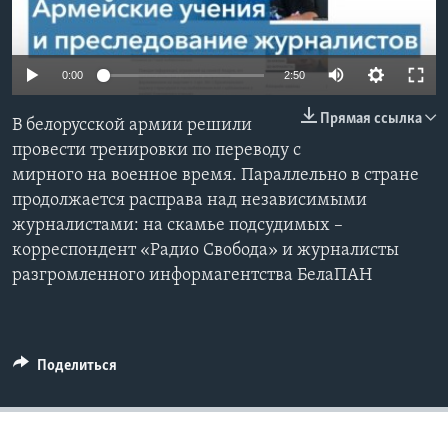
Learning English
0:00
2:50
СОЦИАЛЬНЫЕ СЕТИ
Прямая ссылка
В белорусской армии решили
провести тренировки по переводу с
мирного на военное время. Параллельно в стране
Языки
продолжается расправа над независимыми
журналистами: на скамье подсудимых –
корреспондент «Радио Свобода» и журналисты
разгромленного информагентства БелаПАН
Поделиться