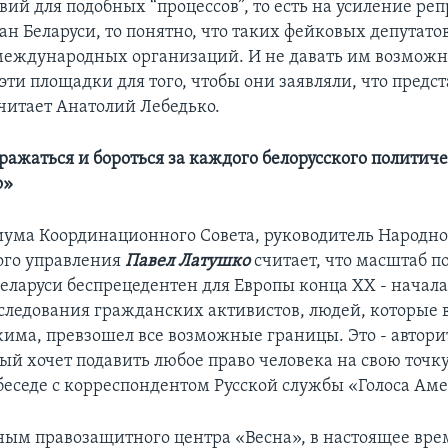
вий для подобных “процессов”, то есть на усиление ре
ан Беларуси, то понятно, что таких фейковых депутато
международных организаций. И не давать им возможн
эти площадки для того, чтобы они заявляли, что предс
считает Анатолий Лебедько.
ражаться и бороться за каждого белорусского политич
о»
ума Координационного Совета, руководитель Народно
ого управления
Павел Латушко
считает, что масштаб 
еларуси беспрецедентен для Европы конца ХХ - начала
следования гражданских активистов, людей, которые 
има, превзошел все возможные границы. Это - автор
й хочет подавить любое право человека на свою точку
 беседе с корреспондентом Русской службы «Голоса Ам
ным правозащитного центра «Весна», в настоящее врем