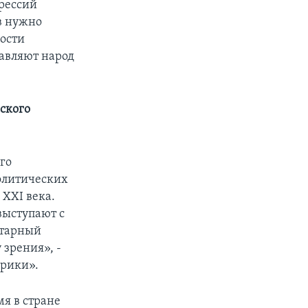
прессий
в нужно
ости
тавляют народ
еского
го
политических
 XXI века.
выступают с
итарный
 зрения», -
ерики».
я в стране