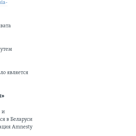
sia-
вата
путем
ло является
ы»
 и
ся в Беларуси
зация Amnesty