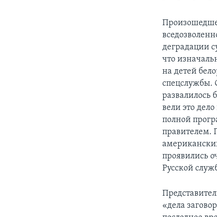
Произошедшее
вседозволенн
деградации су
что изначальн
на детей бело
спецслужбы. 
развалилось б
вели это дело
полной прогр
правителем. 
американских
проявились о
Русской служ
Представител
«дела загово