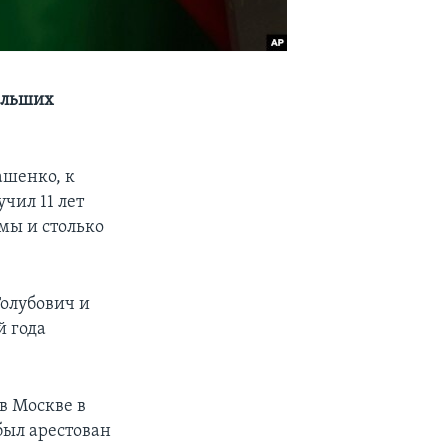
ольших
ашенко, к
чил 11 лет
мы и столько
олубович и
й года
в Москве в
был арестован