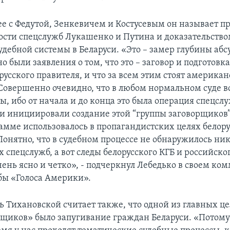
 с Федутой, Зенкевичем и Костусевым он называет 
ости спецслужб Лукашенко и Путина и доказательство
дебной системы в Беларуси. «Это – замер глубины абс
о были заявления о том, что это – заговор и подготов
русского правителя, и что за всем этим стоят америка
Совершенно очевидно, что в любом нормальном суде в
ы, ибо от начала и до конца это была операция спецсл
 и инициировали создание этой “группы заговорщиков”
амме использовалось в пропагандистских целях белор
Понятно, что в судебном процессе не обнаружилось ни
 спецслужб, а вот следы белорусского КГБ и российско
чень ясно и четко», - подчеркнул Лебедько в своем ко
бы «Голоса Америки».
ь Тихановской считает также, что одной из главных це
рщиков» было запугивание граждан Беларуси. «Потому