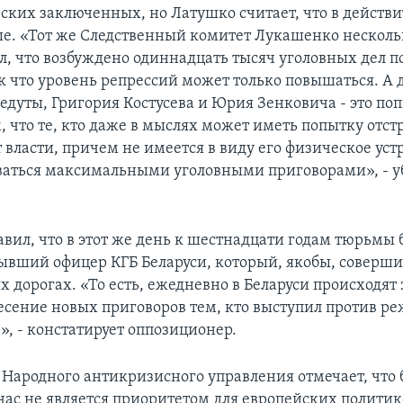
еских заключенных, но Латушко считает, что в действ
ше. «Тот же Следственный комитет Лукашенко несколь
л, что возбуждено одиннадцать тысяч уголовных дел п
ак что уровень репрессий может только повышаться. А 
едуты, Григория Костусева и Юрия Зенковича - это по
, что те, кто даже в мыслях может иметь попытку отс
 власти, причем не имеется в виду его физическое уст
ваться максимальными уголовными приговорами», - 
авил, что в этот же день к шестнадцати годам тюрьмы 
ывший офицер КГБ Беларуси, который, якобы, соверш
х дорогах. «То есть, ежедневно в Беларуси происходят
есение новых приговоров тем, кто выступил против р
», - констатирует оппозиционер.
 Народного антикризисного управления отмечает, что 
час не является приоритетом для европейских политик