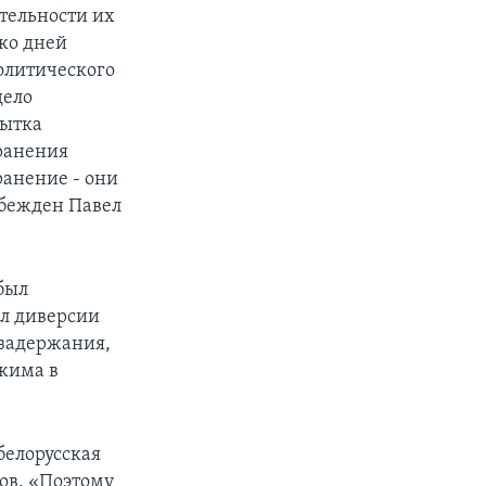
ительности их
ко дней
олитического
дело
пытка
транения
ранение - они
убежден Павел
был
ил диверсии
 задержания,
ежима в
белорусская
ов. «Поэтому