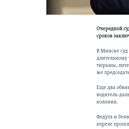
Очередной су
сроков заклю
В Минске су
длительному 
тюрьмы, лите
же председат
Еще два обви
водитель-дал
колонии.
Федута и Зен
апреле прошл