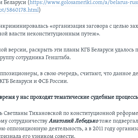
и Беларуси (
https://www.golosameriki.com/a/belarus-rus
ot/5860178.html
)
нкриминировалась «организация заговора с целью зах
ной власти неконституционным путем».
ой версии, раскрыть эти планы КГБ Беларуси удалось 
группу сотрудника Генштаба.
ппозиционеры, в свою очередь, считают, что данное де
КГБ Беларуси и ФСБ России.
 время у нас проходят тематические судебные процесс
ь Светланы Тихановской по конституционной реформе
му сотрудничеству
Анатолий Лебедько
тоже подвергал
ою оппозиционную деятельность, а в 2011 году органи
 признала его узником совести.