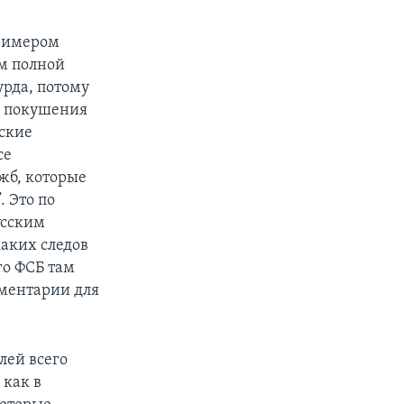
примером
м полной
урда, потому
ка покушения
нские
се
ужб, которые
. Это по
усским
каких следов
го ФСБ там
мментарии для
лей всего
 как в