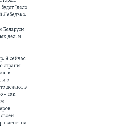
которые
 будет “дело
ий Лебедько.
м Беларуси
ых дел, и
р. Я сейчас
то страны
цию в
 и о
то делают в
 – так
ам
еров
 своей
правлены на