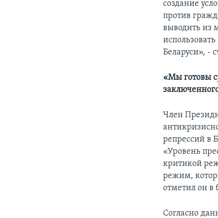
создание усло
против гражд
выводить из 
использовать 
Беларуси», - 
«Мы готовы с
заключенног
Член Президи
антикризисн
репрессий в Б
«Уровень пре
критикой реж
режим, которы
отметил он в
Согласно дан