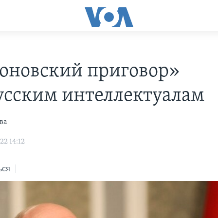
оновский приговор»
усским интеллектуалам
ва
22 14:12
ься