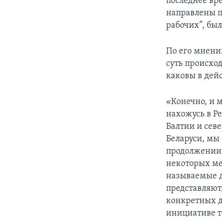
последнее вр
направлены пр
рабочих”, был
По его мнени
суть происход
каковы в дей
«Конечно, и 
нахожусь в Ре
Балтии и сев
Беларуси, мы
продолжении д
некоторых ме
называемые д
представляют
конкретных д
инициативе т