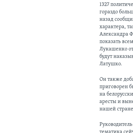
1327 политич
гораздо боль
назад сообщи
характера, т
Александра Ф
показать всем
Лукашенко от
будут наказы
Латушко.
Он также доб
приговорен б
на белорусски
аресты и вын
нашей стране
Руководитель
тематика сей