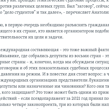
емя у нас проходят тематические судебные процессы, 
отив различных целевых групп. Был “заговор”, сейчас
о “дело студентов” и так далее», - перечисляет Анатол
ю, в первую очередь необходимо разъяснять граждана
ящего в их стране, кто является организатором подобн
ствительности их цели и задачи.
международная составляющая – это тоже важный факто
йкьявике, где собрались депутаты из восьми стран – э
ерные страны – и, конечно, когда мы обсуждаем ситуа
 оговорим и об этих показательных судебных процессах
авления на режим. И в повестке дня стоит вопрос: а ч
ждународных организациях представители Лукашенко
епутаты или назначенные им чиновники? Кого они т
, кого защищают? Это тоже может быть одним из прим
ействий – если псевдопарламент за 2021 год принял по
олько четыре законопроекта, три из которых были на