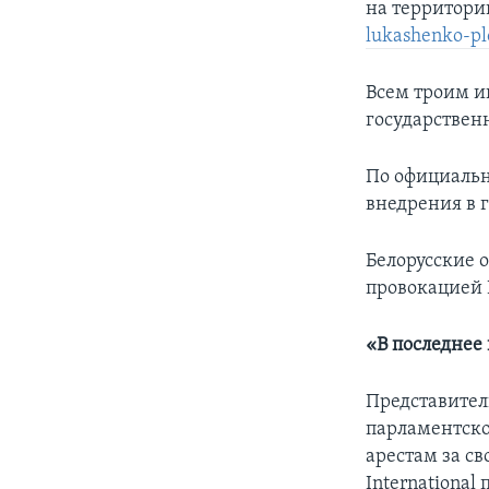
на территори
lukashenko-pl
Всем троим и
государствен
По официальн
внедрения в 
Белорусские о
провокацией 
«В последнее
Представител
парламентско
арестам за св
International