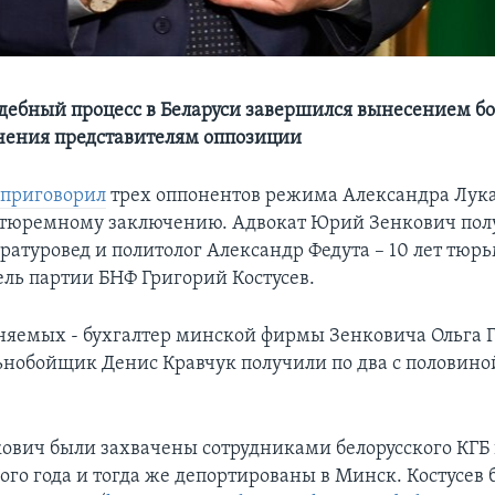
дебный процесс в Беларуси завершился вынесением б
чения представителям оппозиции
д
приговорил
трех оппонентов режима Александра Лук
тюремному заключению. Адвокат Юрий Зенкович полу
ратуровед и политолог Александр Федута – 10 лет тюрь
ель партии БНФ Григорий Костусев.
няемых - бухгалтер минской фирмы Зенковича Ольга Г
ьнобойщик Денис Кравчук получили по два с половино
кович были захвачены сотрудниками белорусского КГБ 
ого года и тогда же депортированы в Минск. Костусев 