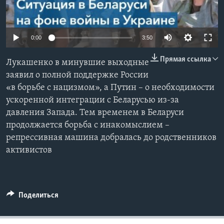
Learning English
0:00
3:50
СОЦИАЛЬНЫЕ СЕТИ
Прямая ссылка
Лукашенко в минувшие выходные
заявил о полной поддержке России
«в борьбе с нацизмом», а Путин – о необходимости
Языки
ускоренной интеграции с Беларусью из-за
давления Запада. Тем временем в Беларуси
продолжается борьба с инакомыслием –
репрессивная машина добралась до родственников
активистов
Поделиться