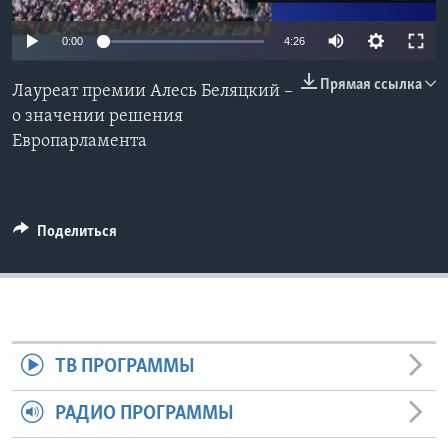
Learning English
0:00
4:26
Прямая ссылка
СОЦИАЛЬНЫЕ СЕТИ
Лауреат премии Алесь Беляцкий –
о значении решения
Европарламента
Языки
Поделиться
ТВ ПРОГРАММЫ
РАДИО ПРОГРАММЫ