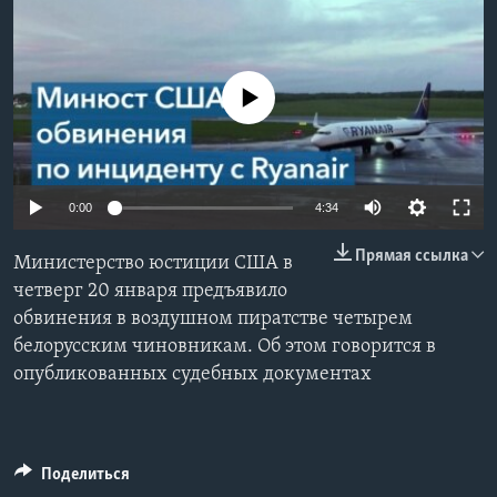
Learning English
No media source currently available
СОЦИАЛЬНЫЕ СЕТИ
Языки
0:00
4:34
Прямая ссылка
Министерство юстиции США в
четверг 20 января предъявило
обвинения в воздушном пиратстве четырем
белорусским чиновникам. Об этом говорится в
опубликованных судебных документах
Поделиться