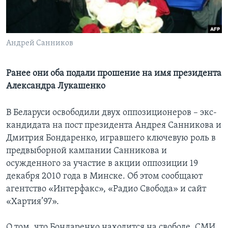
Learning English
Андрей Санников
СОЦИАЛЬНЫЕ СЕТИ
Ранее они оба подали прошение на имя президента
Александра Лукашенко
Языки
В Беларуси освободили двух оппозиционеров – экс-
кандидата на пост президента Андрея Санникова и
Дмитрия Бондаренко, игравшего ключевую роль в
предвыборной кампании Санникова и
осужденного за участие в акции оппозиции 19
декабря 2010 года в Минске. Об этом сообщают
агентство «Интерфакс», «Радиo Свобода» и сайт
«Хартия’97».
О том, что Бондаренко находится на свободе, СМИ