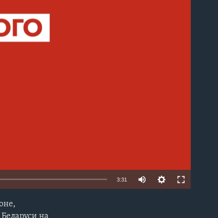
able
3:31
оне,
EMBED
 Беларуси на