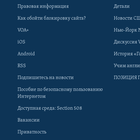
Правовая информация
Детали
Как обойти блокировку сайта?
Новости СШ
VOA+
Нью-Йорк 
iOS
Дискуссия 
Android
История «Г
RSS
Учим англ
Learning English
Подпишитесь на новости
ПОЗИЦИЯ 
Пособие по безопасному пользованию
СОЦИАЛЬНЫЕ СЕТИ
Интернетом
Доступная среда: Section 508
Вакансии
Приватность
Языки