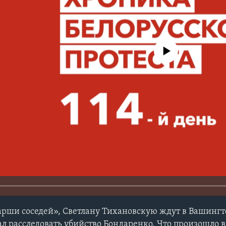
No media source currently avail
рши соседей», Светлану Тихановскую ждут в Вашингт
л расследовать убийство Бондаренко. Что произошло в