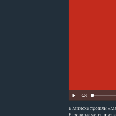
0:00
В Минске прошли «Ма
Европарламент призва