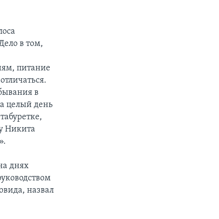
лоса
ело в том,
иям, питание
 отличаться.
бывания в
на целый день
табуретке,
му Никита
».
на днях
руководством
вида, назвал