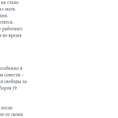
 не стало
а» мать
дня.
тятся.
е работают.
и во время
особенно в
м совести –
я свободы за
оров 19
 после
ие от своих