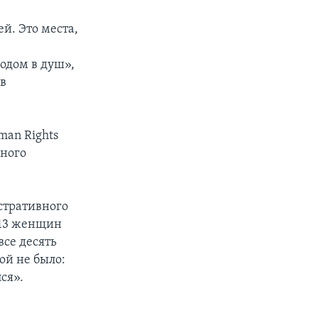
й. Это места,
одом в душ»,
 в
an Rights
ьного
стративного
 13 женщин
все десять
ой не было:
ся».