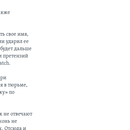
акже
ть свое имя,
ии ударил ее
а будет дальше
ии претензий
atch.
рри
я в тюрьме,
ку» по
х не отвечают
конь не
х. Отсюда и