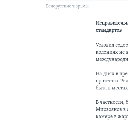
Белорусские тюрьмы
Исправительн
стандартов
Условия соде
колониях не 
международн
На днях в пр
протестах 19 
быта в места
В частности,
Мирзоянов в 
камере в жарк