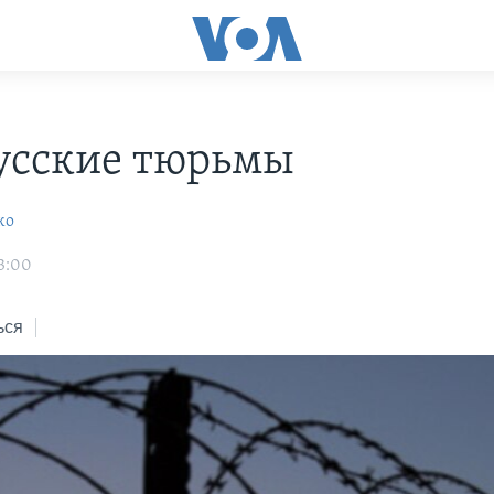
усские тюрьмы
ко
3:00
ься