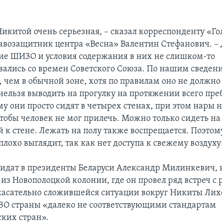
Никитой очень серьезная, – сказал корреспонденту «Го
возащитник центра «Весна» Валентин Стефанович. – Д
кие ШИЗО и условия содержания в них не слишком-то
ались со времен Советского Союза. По нашим сведен
 чем в обычной зоне, хотя по правилам оно не должно
ельзя выводить на прогулку на протяжении всего пре
у они просто сидят в четырех стенах, при этом нары 
тобы человек не мог прилечь. Можно только сидеть на 
 к стене. Лежать на полу также воспрещается. Поэто
плохо выглядит, так как нет доступа к свежему воздуху
дат в президенты Беларуси Александр Милинкевич, 
из Новополоцкой колонии, где он провел ряд встреч с 
асательно сложившейся ситуации вокруг Никиты Лихо
О страны «далеко не соответствующими стандартам
ких стран».