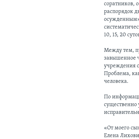
соратников, 
распорядок д
осужденным» 
систематичес
10, 15, 20 суто
Между тем, пр
завышенное чу
учреждения с
Проблема, ка
человека.
По информаци
существенно 
исправительн
«От моего сы
Елена Лихови