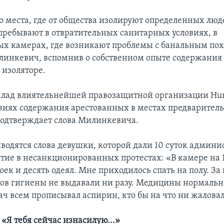
о места, где от общества изолируют определенных люде
 пребывают в отвратительных санитарных условиях, в
х камерах, где возникают проблемы с банальным пох
линкевич, вспомнив о собственном опыте содержания
 изоляторе.
лад влиятельнейшей правозащитной организации Hum
овиях содержания арестованных в местах предварител
одтверждает слова Милинкевича.
иводятся слова девушки, которой дали 10 суток админи
астие в несанкционированных протестах: «В камере на
оек и десять одеял. Мне приходилось спать на полу. За 
ов гигиены не выдавали ни разу. Медицины нормальн
ч всем прописывал аспирин, кто бы на что ни жаловал
«Я тебя сейчас изнасилую...»