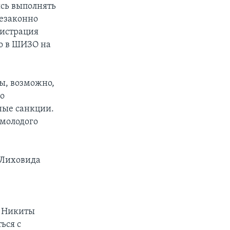
ясь выполнять
незаконно
нистрация
о в ШИЗО на
ты, возможно,
во
ные санкции.
 молодого
 Лиховида
ь Никиты
ься с