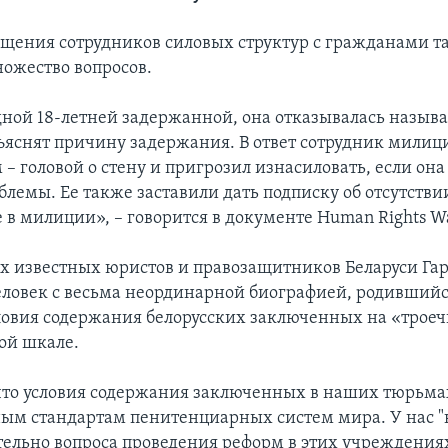
ащения сотрудников силовых структур с гражданами т
ожество вопросов.
дной 18-летней задержанной, она отказывалась называ
бъяснят причину задержания. В ответ сотрудник милиц
м – головой о стену и пригрозил изнасиловать, если он
блемы. Ее также заставили дать подписку об отсутств
 в милиции», – говорится в документе Human Rights W
х известных юристов и правозащитников Беларуси Га
еловек с весьма неординарной биографией, родившийс
ловия содержания белорусских заключенных на «троеч
ой шкале.
 что условия содержания заключенных в наших тюрьма
м стандартам пенитенциарных систем мира. У нас "
ательно вопроса проведения реформ в этих учреждения