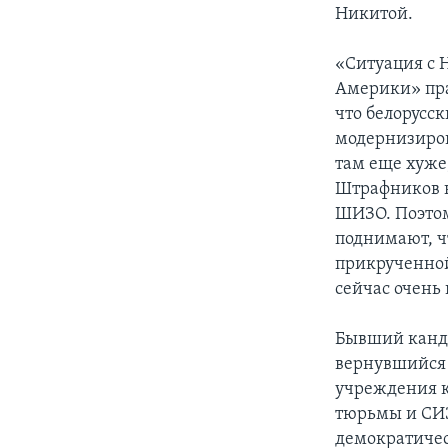
Никитой.
«Ситуация с 
Америки» пра
что белорусс
модернизиров
там еще хуже,
Штрафников н
ШИЗО. Поэтом
поднимают, ч
прикрученной
сейчас очень 
Бывший канди
вернувшийся 
учреждения к
тюрьмы и СИЗ
демократичес