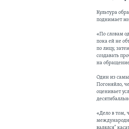
Культура обр
поднимает мн
«По словам о
пока ей не о
по лицу, зате
создавать про
на обращение
Один из самы
Погоняйло, ч
оценивает ус
десятибалльн
«Дело в том,
международны
валялся" кас