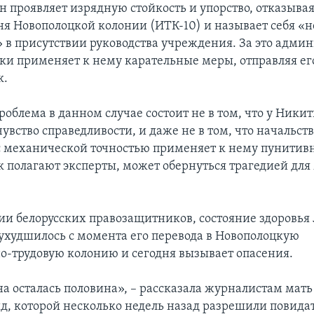
он проявляет изрядную стойкость и упорство, отказыва
ня Новополоцкой колонии (ИТК-10) и называет себя «
в присутствии руководства учреждения. За это адми
ки применяет к нему карательные меры, отправляя ег
к.
облема в данном случае состоит не в том, что у Ники
вство справедливости, и даже не в том, что начальст
 механической точностью применяет к нему пунитив
к полагают эксперты, может обернуться трагедией для
и белорусских правозащитников, состояние здоровья
ухудшилось с момента его перевода в Новополоцкую
о-трудовую колонию и сегодня вызывает опасения.
на осталась половина», – рассказала журналистам мат
д, которой несколько недель назад разрешили повидат