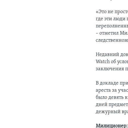
«Это не прост
где эти люди
переполненны
– отметил Ми
следственном
Недавний док
Watch об усл
заключения п
В докладе пр
ареста за уч
было девять к
дней предмет
дежурный вра
Милиционер: 