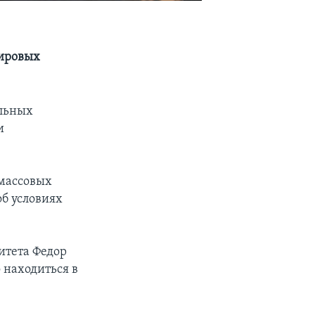
мировых
ельных
и
 массовых
об условиях
итета Федор
 находиться в