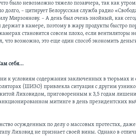
что было невозможно тяжело позавчера, так как утром
ло долго, – цитирует Белорусская служба радио «Свобод
лу Мирзоянову. – А день был очень знойный, как сего
 держат в камере, поэтому в жару продукты быстро пор
камерах становится совсем плохо, если вентиляторы н
л, что возможно, это еще один способ экономить деньг
Сам себя...
дни к условиям содержания заключенных в тюрьмах и 
ляторах (ШИЗО) привлекла ситуация с другим узнико
китой Лиховидом, приговоренным к 3,5 годам лишени
санкционированном митинге в день президентских выб
нство осужденных по делу о массовых протестах, даже
тапу Лиховид не признает своей вины. Однако в отлич