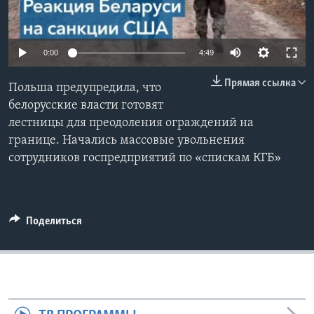
Learning English
0:00
4:49
СОЦИАЛЬНЫЕ СЕТИ
Прямая ссылка
Польша предупредила, что
белорусские власти готовят
лестницы для преодоления ограждений на
Языки
границе. Начались массовые увольнения
сотрудников госпредприятий по «спискам КГБ»
Поделиться