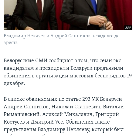
Learning English
СОЦИАЛЬНЫЕ СЕТИ
Владимир Некляев и Андрей Санников незадолго до
ареста
Языки
Белорусские СМИ сообщают о том, что семи экс-
кандидатам в президенты Беларуси предъявили
обвинения в организации массовых беспорядков 19
декабря.
В списке обвиняемых по статье 293 УК Беларуси
Андрей Санников, Николай Статкевич, Виталий
Рымашевский, Алексей Михалевич, Григорий
Костусев и Дмитрий Усс. Обвинения также
предъявлены Владимиру Некляеву, который был