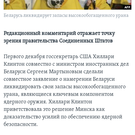
Learning English
Беларусь ликвидирует запасы высокообогащенного урана
СОЦИАЛЬНЫЕ СЕТИ
Редакционный комментарий отражает точку
зрения правительства Соединенных Штатов
Языки
Первого декабря госсекретарь США Хиллари
Клинтон совместно с министром иностранных дел
Беларуси Сергеем Мартыновым сделали
совместное заявление о намерении Беларуси
ликвидировать свои запасы высокообогащенного
урана, являющиеся ключевым компонентом
ядерного оружия. Хиллари Клинтон
приветствовала это решение Минска как
доказательство усилий по обеспечению ядерной
безопасности.