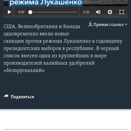
Learning English
0:00
5:20
Прямая ссылка
СОЦИАЛЬНЫЕ СЕТИ
США, Великобритания и Канада
одновременно ввели новые
санкции против режима Лукашенко в годовщину
президентских выборов в республике. В черный
Языки
список внесен один из крупнейших в мире
производителей калийных удобрений
«Беларуськалий»
Поделиться