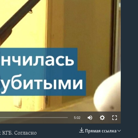
able
5:02
Прямая ссылка
 КГБ. Согласно
EMBED