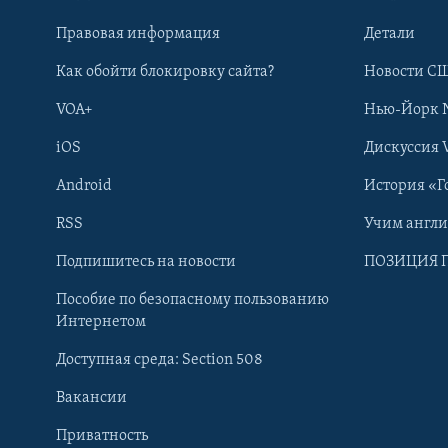
Правовая информация
Детали
Как обойти блокировку сайта?
Новости СШ
VOA+
Нью-Йорк 
iOS
Дискуссия 
Android
История «Г
RSS
Учим англ
Learning English
Подпишитесь на новости
ПОЗИЦИЯ 
Пособие по безопасному пользованию
СОЦИАЛЬНЫЕ СЕТИ
Интернетом
Доступная среда: Section 508
Вакансии
Приватность
Языки