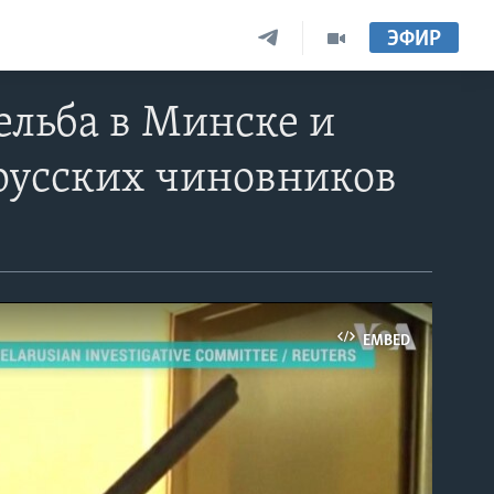
ЭФИР
ельба в Минске и
русских чиновников
EMBED