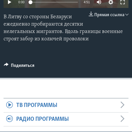
0:00
4:51
Learning English
Прямая ссылка
В Литву со стороны Беларуси
ежедневно пробираются десятки
СОЦИАЛЬНЫЕ СЕТИ
нелегальных мигрантов. Вдоль границы военные
строят забор из колючей проволоки
Языки
Поделиться
ТВ ПРОГРАММЫ
РАДИО ПРОГРАММЫ