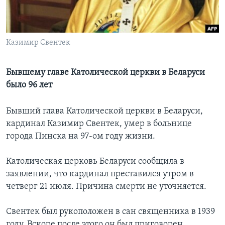
Learning English
Казимир Свентек
СОЦИАЛЬНЫЕ СЕТИ
Бывшему главе Католической церкви в Беларуси
было 96 лет
Языки
Бывший глава Католической церкви в Беларуси,
кардинал Казимир Свентек, умер в больнице
города Пинска на 97-ом году жизни.
Католическая церковь Беларуси сообщила в
заявлении, что кардинал преставился утром в
четверг 21 июля. Причина смерти не уточняется.
Свентек был рукоположен в сан священника в 1939
году. Вскоре после этого он был приговорен