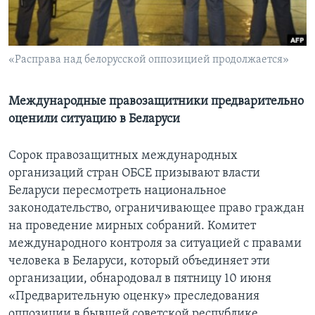
Learning English
«Расправа над белорусской оппозицией продолжается»
СОЦИАЛЬНЫЕ СЕТИ
Международные правозащитники предварительно
оценили ситуацию в Беларуси
Языки
Сорок правозащитных международных
организаций стран ОБСЕ призывают власти
Беларуси пересмотреть национальное
законодательство, ограничивающее право граждан
на проведение мирных собраний. Комитет
международного контроля за ситуацией с правами
человека в Беларуси, который объединяет эти
организации, обнародовал в пятницу 10 июня
«Предварительную оценку» преследования
оппозиции в бывшей советской республике.