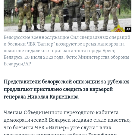
Learning English
СОЦИАЛЬНЫЕ СЕТИ
Белорусские военнослужащие Сил специальных операций
и боевики ЧВК "Вагнер" позируют во время маневров на
полигоне недалеко от приграничного города Брест,
Языки
Беларусь. 20 июля 2023 года. Фото: Министерства обороны
Беларуси/AP.
Представители белорусской оппозиции за рубежом
предлагают пристально следить за карьерой
генерала Николая Карпенкова
Членам Объединенного переходного кабинета
демократической Беларуси недавно стало известно,
что боевики ЧВК «Вагнер» уже служат в так