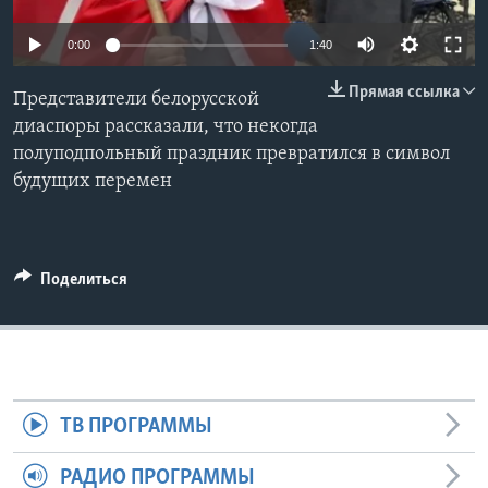
Learning English
0:00
1:40
Прямая ссылка
СОЦИАЛЬНЫЕ СЕТИ
Представители белорусской
диаспоры рассказали, что некогда
полуподпольный праздник превратился в символ
будущих перемен
Языки
Поделиться
ТВ ПРОГРАММЫ
РАДИО ПРОГРАММЫ