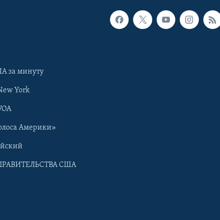
А за минуту
New York
VOA
олоса Америки»
ийский
ПРАВИТЕЛЬСТВА США