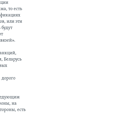
кции
а, то есть
ификациях
в, или эти
 будут
от
вязей».
санкций,
, Беларусь
овых
, дорого
следующим
роны, на
тороны, есть