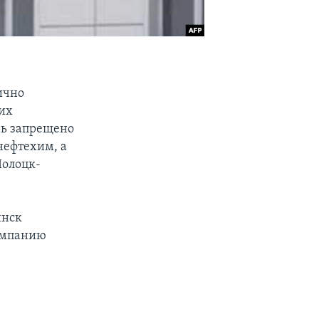
ично
их
рь запрещено
нефтехим, а
Полоцк-
инск
кампанию