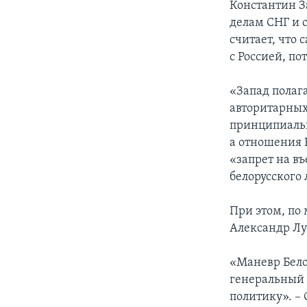
Константин З
делам СНГ и 
считает, что
с Россией, по
«Запад полага
авторитарных
принципиальн
а отношения 
«запрет на в
белорусского 
При этом, по
Александр Лу
«Маневр Белор
генеральный
политику». –