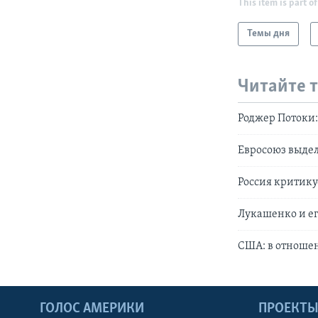
This item is part of
Темы дня
Читайте 
Роджер Потоки:
Евросоюз выде
Россия критику
Лукашенко и ег
США: в отношен
ГОЛОС АМЕРИКИ
ПРОЕКТ