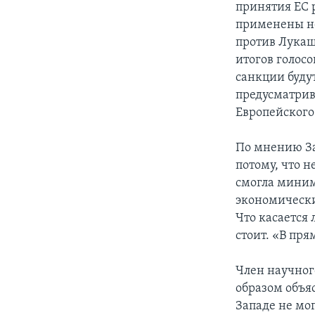
принятия ЕС 
применены не
против Лукаш
итогов голос
санкции будут
предусматрив
Европейского
По мнению За
потому, что 
смогла миним
экономически
Что касается 
стоит. «В пря
Член научног
образом объя
Западе не мо