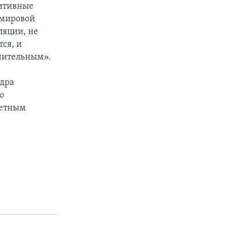
зитивные
 мировой
ляции, не
тся, и
днительным».
ндра
о
метным