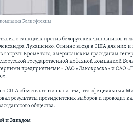
я компания Белнефтехим
ъявил о санкциях против белорусских чиновников и л
лександра Лукашенко. Отныне въезд в США для них и 
в закрыт. Кроме того, американским гражданам тепе
 белорусской государственной нефтяной компанией Бел
очерними предприятиями - ОАО «Лакокраска» и ОАО «
о».
нт США объясняют эти шаги тем, что официальный М
вал результаты президентских выборов и проводит 
ражданского общества.
й и Западом