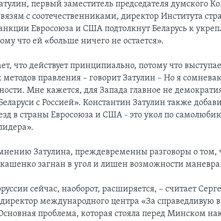
атулин, первый заместитель председателя думского Ко
связям с соотечественниками, директор Института стр
 санкции Евросоюза и США подтолкнут Беларусь к укре
тому что ей «больше ничего не остается».
ет, что действует принципиально, потому что выступа
 методов правления – говорит Затулин – Но я сомневаю
ости. Мне кажется, для Запада главное не демократия
Беларуси с Россией». Константин Затулин также добави
ъезд в страны Евросоюза и США - это укол по самолюби
лидера».
 мнению Затулина, преждевременны разговоры о том, 
кашенко загнан в угол и лишен возможности маневра
уссии сейчас, наоборот, расширяется, – считает Серг
 директор международного центра «За справедливую
 Основная проблема, которая стояла перед Минском на