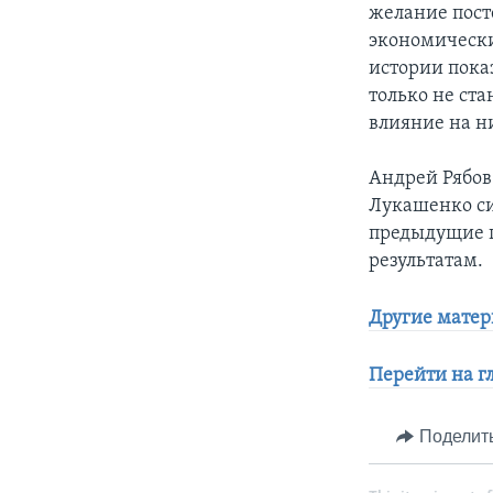
желание пост
экономически
истории пока
только не ста
влияние на ни
Андрей Рябов
Лукашенко си
предыдущие п
результатам.
Другие матер
Перейти на г
Поделит