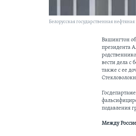
Белорусская государственная нефтяна
Вашингтон об
президента А
родственнико
вести дела с
также с ее д
Стекловолокн
Госдепартаме
фальсифициро
подавления г
Между Россие