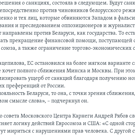
решения о санкциях, состояла в следующем. Будут сан
посредственно против чиновников белорусского режим
енко и тех лиц, которые обвиняются Западом в фальс
ования и преследованием оппозиционеров и журналисто
 направлены против Беларуси, как государства. То есть
ать прекращение финансовой помощи, поступающей 
 союза, а также ограничение торгово-экономических с
цепилова, ЕС остановился на более мягком варианте 
не хочет полного сближения Минска и Москвы. При этом
изировать ущерб от санкций благодаря получению н
х преференций от России.
лояльность Беларуси, то она, с точки зрения сближения
мом смысле слова», – подчеркнул он.
о совета Московского Центра Карнеги Андрей Рябов 
сняет логику действий Евросоюза и США: «С одной сто
гут мириться с нарушениями прав человека. С другой с