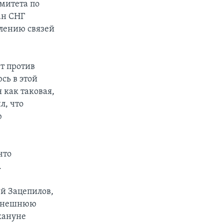
митета по
ан СНГ
плению связей
ет против
сь в этой
 как таковая,
л, что
ю
что
.
ей Зацепилов,
 внешнюю
кануне