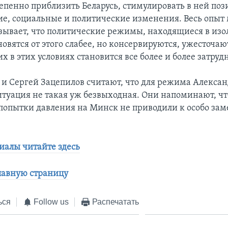
епенно приблизить Беларусь, стимулировать в ней по
е, социальные и политические изменения. Весь опыт
зывает, что политические режимы, находящиеся в изо
новятся от этого слабее, но консервируются, ужесточаю
х в этих условиях становится все более и более затру
 и Сергей Зацепилов считают, что для режима Алекса
туация не такая уж безвыходная. Они напоминают, чт
опытки давления на Минск не приводили к особо за
иалы читайте здесь
лавную страницу
ься
Follow us
Распечатать