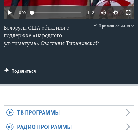
Learning English
0:00
1:12
Прямая ссылка
СОЦИАЛЬНЫЕ СЕТИ
Белорусы США объявили о
поддержке «народного
ультиматума» Светланы Тихановской
Языки
Поделиться
ТВ ПРОГРАММЫ
РАДИО ПРОГРАММЫ