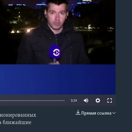
able
3:24
Прямая ссылка
кционированных
EMBED
 на ближайшие