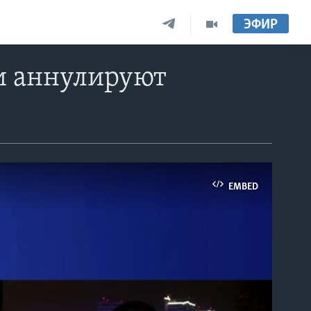
ЭФИР
 и аннулируют
EMBED