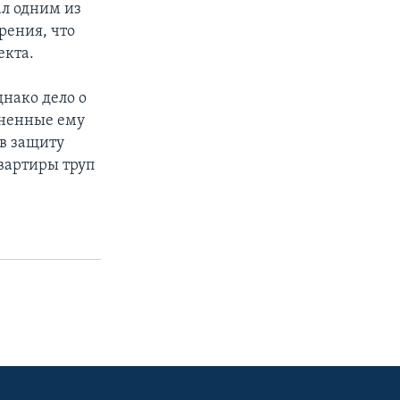
ал одним из
рения, что
екта.
нако дело о
иненные ему
 в защиту
квартиры труп