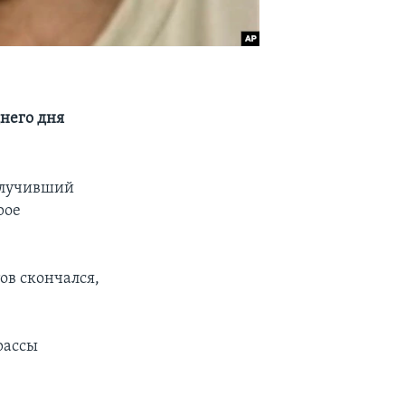
него дня
олучивший
рое
ов скончался,
рассы