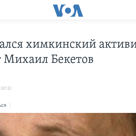
ался химкинский активи
г Михаил Бекетов
 20:21
ься