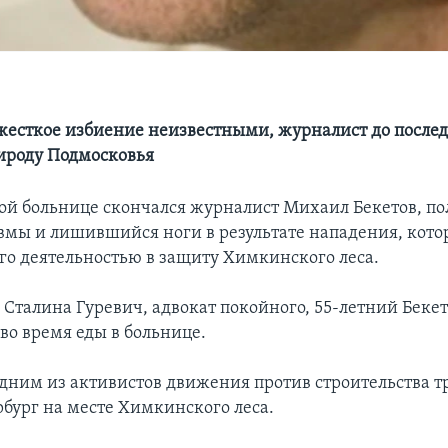
жесткое избиение неизвестными, журналист до послед
рироду Подмосковья
ой больнице скончался журналист Михаил Бекетов, п
вмы и лишившийся ноги в результате нападения, кото
его деятельностью в защиту Химкинского леса.
 Сталина Гуревич, адвокат покойного, 55-летний Бекет
во время еды в больнице.
одним из активистов движения против строительства т
бург на месте Химкинского леса.