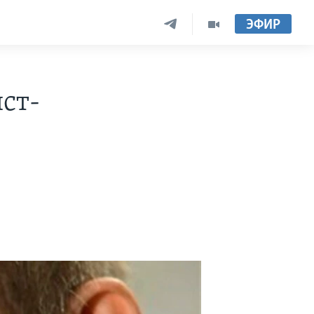
ЭФИР
ст-