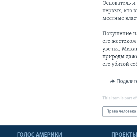
Основатель и
первых, кто в
местные влас
Покушение на
его жестоком
увечья, Миха
природы даже 
его убитой с
Поделит
This item is part of
Права человека
ГОЛОС АМЕРИКИ
ПРОЕКТ