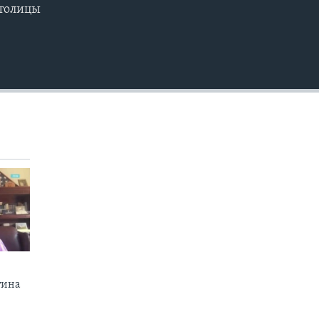
столицы
EMBED
тина