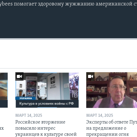
ybees помогает здоровому жужжанию американской 
МАРТ 14, 2025
МАРТ 14, 2025
Российское вторжение
Эксперты об ответе Пу
ях
повысило интерес
на предложение о
украинцев к культуре своей
прекращении огня