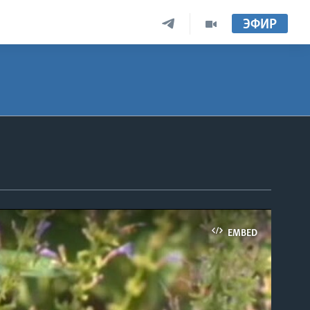
ЭФИР
EMBED