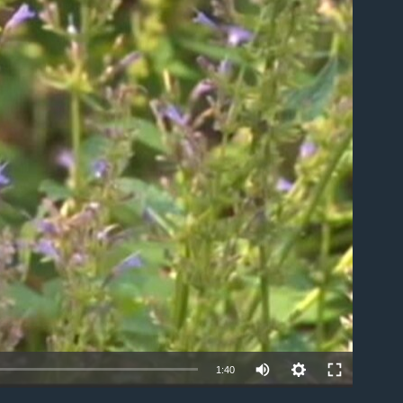
able
1:40