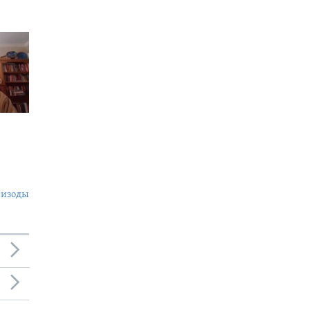
пизоды