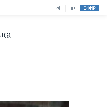
ЭФИР
вка