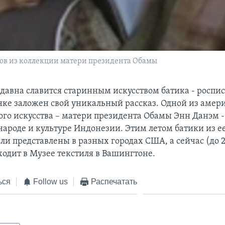
ков из коллекции матери президента Обамы
давна славится старинным искусством батика - роспис
ке заложен свой уникальный рассказ. Одной из амер
ого искусства – матери президента Обамы Энн Данэм -
 народе и культуре Индонезии. Этим летом батики из е
и представлены в разных городах США, а сейчас (до 23
ходит в Музее текстиля в Вашингтоне.
ься
Follow us
Распечатать