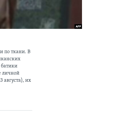
и по ткани. В
иканских
 батики
е личной
 августа), их