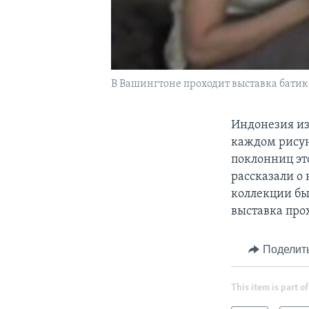
В Вашингтоне проходит выставка бати
Индонезия из
каждом рисун
поклонниц эт
рассказали о
коллекции был
выставка про
Поделит
This item is part of