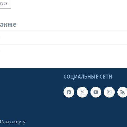
тура
также
т
т
Ы
СОЦИАЛЬНЫЕ СЕТИ
А за минуту