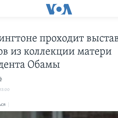
ингтоне проходит выста
ов из коллекции матери
дента Обамы
ф
 03:00
ься