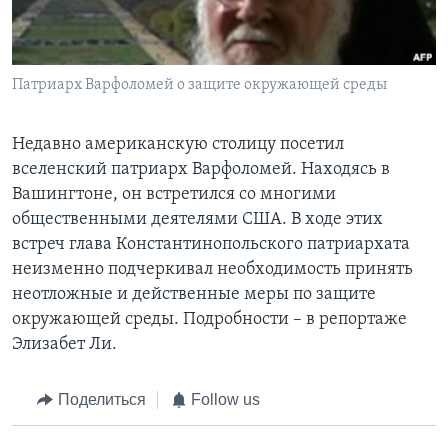
Learning English
Патриарх Варфоломей о защите окружающей среды
СОЦИАЛЬНЫЕ СЕТИ
Недавно американскую столицу посетил
вселенский патриарх Варфоломей. Находясь в
Языки
Вашингтоне, он встретился со многими
общественными деятелями США. В ходе этих
встреч глава Константинопольского патриархата
неизменно подчеркивал необходимость принять
неотложные и действенные меры по защите
окружающей среды. Подробности – в репортаже
Элизабет Ли.
Поделиться
Follow us