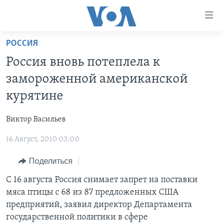
Линки
доступности
Перейти
РОССИЯ
на
ГЛАВНОЕ
Россия вновь потеплела к
основной
ПРОГРАММЫ
контент
замороженной американской
ПРОЕКТЫ
Перейти
АМЕРИКА
курятине
к
ЭКСПЕРТИЗА
НОВОСТИ ЗА МИНУТУ
УЧИМ АНГЛИЙСКИЙ
основной
Виктор Васильев
ИНТЕРВЬЮ
ИТОГИ
НАША АМЕРИКАНСКАЯ ИСТОРИЯ
навигации
Перейти
16 Август, 2010 03:00
ФАКТЫ ПРОТИВ ФЕЙКОВ
ПОЧЕМУ ЭТО ВАЖНО?
А КАК В АМЕРИКЕ?
в
ЗА СВОБОДУ ПРЕССЫ
Поделиться
ДИСКУССИЯ VOA
АРТЕФАКТЫ
поиск
УЧИМ АНГЛИЙСКИЙ
ДЕТАЛИ
АМЕРИКАНСКИЕ ГОРОДКИ
С 16 августа Россия снимает запрет на поставки
мяса птицы с 68 из 87 предложенных США
ВИДЕО
НЬЮ-ЙОРК NEW YORK
ТЕСТЫ
предприятий, заявил директор Департамента
ПОДПИСКА НА НОВОСТИ
АМЕРИКА. БОЛЬШОЕ ПУТЕШЕСТВИЕ
государственной политики в сфере