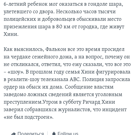
6-летний ребенок мог оказаться в гондоле шара,
Learning English
улетевшего со двора. Несколько часов тысячи
полицейских и добровольцев обыскивали место
приземления шара в 80 км от городка, где живут
СОЦИАЛЬНЫЕ СЕТИ
Хини.
Как выяснилось, Фалькон все это время просидел
Языки
на чердаке семейного дома, а на вопрос, почему он
не откликался, ответил, что ему сказали, что все это
– «шоу». В прошлом году семья Хини фигурировала
в реалити-шоу телеканала АВС. Полиция запросила
ордер на обыск их дома. Сообщение властям
заведомо ложных сведений является уголовным
преступлением.Утром в субботу Ричард Хини
заверил собравшихся журналистов, что инцидент
«не был подстроен».
Поделиться
Follow us