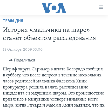
Линки
доступности
Перейти
ТЕМЫ ДНЯ
на
ГЛАВНОЕ
История «мальчика на шаре»
основной
ПРОГРАММЫ
контент
станет объектом расследования
ПРОЕКТЫ
Перейти
АМЕРИКА
к
18 Октябрь, 2009 03:00
ЭКСПЕРТИЗА
НОВОСТИ ЗА МИНУТУ
УЧИМ АНГЛИЙСКИЙ
основной
Поделиться
ИНТЕРВЬЮ
ИТОГИ
НАША АМЕРИКАНСКАЯ ИСТОРИЯ
навигации
Перейти
ФАКТЫ ПРОТИВ ФЕЙКОВ
Шериф округа Лаример в штате Колорадо сообщил
ПОЧЕМУ ЭТО ВАЖНО?
А КАК В АМЕРИКЕ?
в
в субботу, что после допроса в течение нескольких
ЗА СВОБОДУ ПРЕССЫ
ДИСКУССИЯ VOA
АРТЕФАКТЫ
поиск
часов родителей мальчика Фалькона Хини
УЧИМ АНГЛИЙСКИЙ
ДЕТАЛИ
АМЕРИКАНСКИЕ ГОРОДКИ
прокуратура решила начать расследование
инцидента с воздушным шаром. Это происшествие
ВИДЕО
НЬЮ-ЙОРК NEW YORK
ТЕСТЫ
привлекло в минувший четверг внимание всего
ПОДПИСКА НА НОВОСТИ
АМЕРИКА. БОЛЬШОЕ ПУТЕШЕСТВИЕ
мира, когда Ричард и Маюми Хини заявили, что их