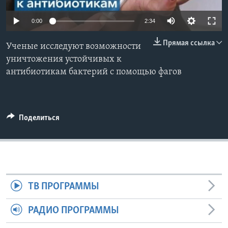
Learning English
0:00
2:34
Прямая ссылка
СОЦИАЛЬНЫЕ СЕТИ
Ученые исследуют возможности
уничтожения устойчивых к
антибиотикам бактерий с помощью фагов
Языки
Поделиться
ТВ ПРОГРАММЫ
РАДИО ПРОГРАММЫ